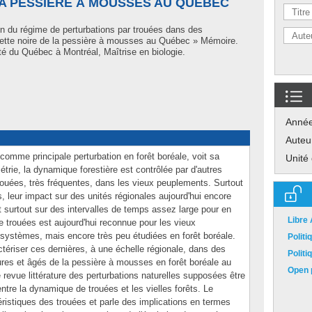
LA PESSIÈRE À MOUSSES AU QUÉBEC
on du régime de perturbations par trouées dans des
ette noire de la pessière à mousses au Québec » Mémoire.
é du Québec à Montréal, Maîtrise en biologie.
Anné
Auteu
omme principale perturbation en forêt boréale, voit sa
Unité
trie, la dynamique forestière est contrôlée par d'autres
ouées, très fréquentes, dans les vieux peuplements. Surtout
, leur impact sur des unités régionales aujourd'hui encore
 surtout sur des intervalles de temps assez large pour en
Libre
e trouées est aujourd'hui reconnue pour les vieux
stèmes, mais encore très peu étudiées en forêt boréale.
Polit
actériser ces dernières, à une échelle régionale, dans des
Polit
res et âgés de la pessière à mousses en forêt boréale au
Open p
revue littérature des perturbations naturelles supposées être
 entre la dynamique de trouées et les vielles forêts. Le
éristiques des trouées et parle des implications en termes