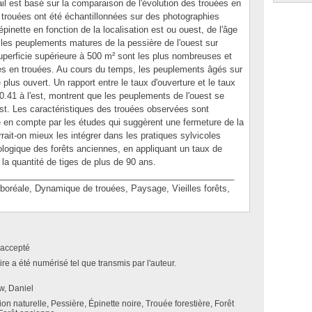
il est basé sur la comparaison de l'évolution des trouées en
s trouées ont été échantillonnées sur des photographies
inette en fonction de la localisation est ou ouest, de l'âge
les peuplements matures de la pessière de l'ouest sur
uperficie supérieure à 500 m² sont les plus nombreuses et
es en trouées. Au cours du temps, les peuplements âgés sur
le plus ouvert. Un rapport entre le taux d'ouverture et le taux
 0.41 à l'est, montrent que les peuplements de l'ouest se
est. Les caractéristiques des trouées observées sont
 en compte par les études qui suggèrent une fermeture de la
rait-on mieux les intégrer dans les pratiques sylvicoles
iologique des forêts anciennes, en appliquant un taux de
la quantité de tiges de plus de 90 ans.
________________________________________________
éale, Dynamique de trouées, Paysage, Vieilles forêts,
accepté
e a été numérisé tel que transmis par l'auteur.
, Daniel
ion naturelle, Pessière, Épinette noire, Trouée forestière, Forêt