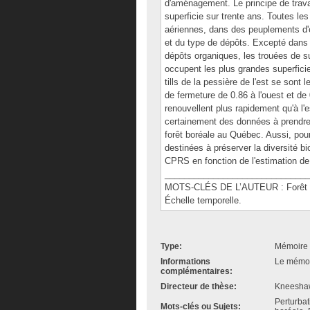
d'aménagement. Le principe de trava
superficie sur trente ans. Toutes le
aériennes, dans des peuplements d'ép
et du type de dépôts. Excepté dans 
dépôts organiques, les trouées de s
occupent les plus grandes superfici
tills de la pessière de l'est se sont 
de fermeture de 0.86 à l'ouest et de
renouvellent plus rapidement qu'à l'
certainement des données à prendre
forêt boréale au Québec. Aussi, pour
destinées à préserver la diversité b
CPRS en fonction de l'estimation de 
______________________________
MOTS-CLÉS DE L’AUTEUR : Forêt bor
Échelle temporelle.
Type:
Mémoire 
Informations
Le mémoir
complémentaires:
Directeur de thèse:
Kneeshaw
Perturbat
Mots-clés ou Sujets: