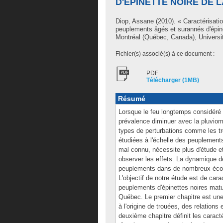
D'ÉPINETTE NOIRE DE 
Diop, Assane
(2010). « Caractérisati
peuplements âgés et surannés d'épin
Montréal (Québec, Canada), Universit
Fichier(s) associé(s) à ce document :
PDF
Télécharger (1MB)
Résumé
Lorsque le feu longtemps considéré c
prévalence diminuer avec la pluviomé
types de perturbations comme les tr
étudiées à l'échelle des peuplements
mal connu, nécessite plus d'étude et
observer les effets. La dynamique d
peuplements dans de nombreux écosy
L'objectif de notre étude est de car
peuplements d'épinettes noires matu
Québec. Le premier chapitre est une 
à l'origine de trouées, des relations
deuxième chapitre définit les caract