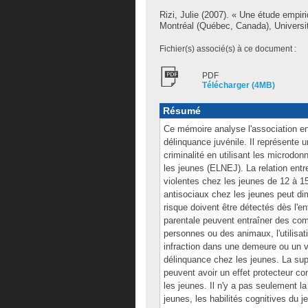
Rizi, Julie
(2007). « Une étude empiri
Montréal (Québec, Canada), Universi
Fichier(s) associé(s) à ce document :
PDF
Télécharger (4MB)
Résumé
Ce mémoire analyse l'association en
délinquance juvénile. Il représente 
criminalité en utilisant les microdon
les jeunes (ELNEJ). La relation entr
violentes chez les jeunes de 12 à 
antisociaux chez les jeunes peut dim
risque doivent être détectés dès l'e
parentale peuvent entraîner des co
personnes ou des animaux, l'utilisati
infraction dans une demeure ou un vé
délinquance chez les jeunes. La supe
peuvent avoir un effet protecteur 
les jeunes. Il n'y a pas seulement l
jeunes, les habilités cognitives du 