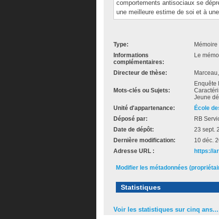
comportements antisociaux se dépr
une meilleure estime de soi et à un
Type:
Mémoire 
Informations
Le mémoir
complémentaires:
Directeur de thèse:
Marceau,
Enquête l
Mots-clés ou Sujets:
Caractér
Jeune dé
Unité d'appartenance:
École de
Déposé par:
RB Servi
Date de dépôt:
23 sept.
Dernière modification:
10 déc. 
Adresse URL :
https://a
Modifier les métadonnées (propriéta
Statistiques
Voir les statistiques sur cinq ans...