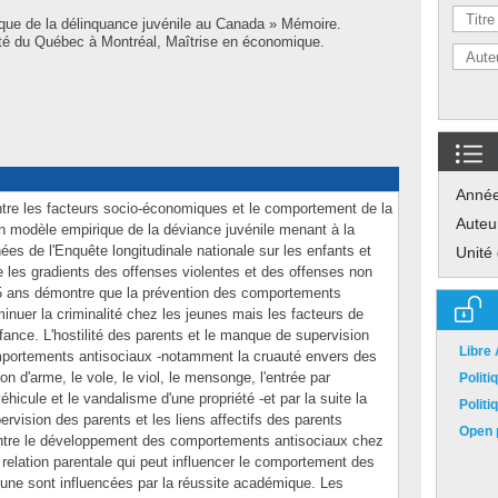
que de la délinquance juvénile au Canada » Mémoire.
té du Québec à Montréal, Maîtrise en économique.
Anné
tre les facteurs socio-économiques et le comportement de la
Auteu
un modèle empirique de la déviance juvénile menant à la
nées de l'Enquête longitudinale nationale sur les enfants et
Unité
e les gradients des offenses violentes et des offenses non
15 ans démontre que la prévention des comportements
inuer la criminalité chez les jeunes mais les facteurs de
nfance. L'hostilité des parents et le manque de supervision
Libre
mportements antisociaux -notamment la cruauté envers des
on d'arme, le vole, le viol, le mensonge, l'entrée par
Polit
hicule et le vandalisme d'une propriété -et par la suite la
Polit
rvision des parents et les liens affectifs des parents
Open p
contre le développement des comportements antisociaux chez
a relation parentale qui peut influencer le comportement des
jeune sont influencées par la réussite académique. Les