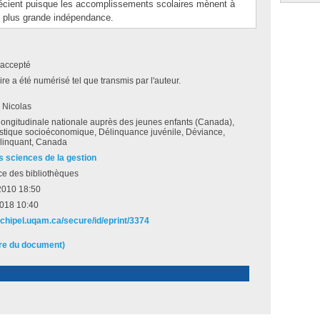
écient puisque les accomplissements scolaires mènent à
e plus grande indépendance.
accepté
e a été numérisé tel que transmis par l'auteur.
 Nicolas
ongitudinale nationale auprès des jeunes enfants (Canada),
istique socioéconomique, Délinquance juvénile, Déviance,
linquant, Canada
s sciences de la gestion
ce des bibliothèques
 2010 18:50
2018 10:40
rchipel.uqam.ca/secure/id/eprint/3374
ire du document)