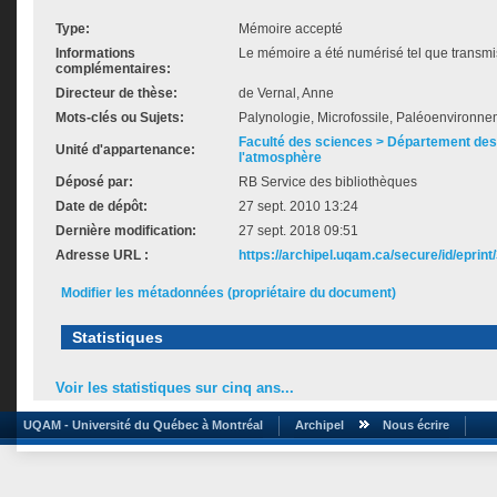
Type:
Mémoire accepté
Informations
Le mémoire a été numérisé tel que transmis
complémentaires:
Directeur de thèse:
de Vernal, Anne
Mots-clés ou Sujets:
Palynologie, Microfossile, Paléoenvironn
Faculté des sciences > Département des 
Unité d'appartenance:
l'atmosphère
Déposé par:
RB Service des bibliothèques
Date de dépôt:
27 sept. 2010 13:24
Dernière modification:
27 sept. 2018 09:51
Adresse URL :
https://archipel.uqam.ca/secure/id/eprint
Modifier les métadonnées (propriétaire du document)
Statistiques
Voir les statistiques sur cinq ans...
UQAM - Université du Québec à Montréal
Archipel
Nous écrire