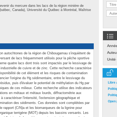
evenir du mercure dans les lacs de la région minière de
uébec, Canada), Université du Québec à Montréal, Maîtrise
Anné
Auteu
n autochtones de la région de Chibougamau s'inquiètent de
versant de lacs fréquemment utilisés pour la pêche sportive
Unité
rne quatre lacs dont trois sont impactés par le lessivage de
 industrielle de cuivre et de zinc. Cette recherche caractérise
disponibilité de cet élément et les risques de contamination
rencier l'origine du Hg sédimentaire, entre le lessivage du
Libre
résidus, puis d'évaluer le potentiel de méthylation du Hg par
miques de ces milieux. Cette recherche utilise des indicateurs
Polit
tions en métaux et métaux lourds, diffractométrie aux
Polit
 caractériser l'intensité, l'extension géographique et
Open p
ntamination des sédiments. Ces données sont complétées par
le rapport (C/N)a et les biomarqueurs de la lignine pour
 organique terrigène (MOT) depuis les bassins versants. Les