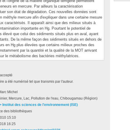
 et l'origine de la matière organique terrigène permettent
teneurs en mercure. Par ailleurs la caractérisation
luer son état de dégradation. Ces nouvelles données sont
en méthyle mercure afin d'expliquer dans une certaine mesure
ux caractérisés. Il apparaît ainsi que des milieux situés à
ntamination importante en Hg. Pourtant le potentiel de
s élevé que celui des sédiments situés plus en aval, ayant
tants. De la même façon des sédiments situés en dehors de
eurs en Hg plus élevées que certains milieux proches des
notamment par la quantité et la qualité de la MOT arrivant
sur le métabolisme des bactéries méthylatrices.
accepté
e a été numérisé tel que transmis par l'auteur.
Marc Michel
nier, Mercure, Lac, Pollution de l'eau, Chibougamau (Région)
 > Institut des sciences de l'environnement (ISE)
ce des bibliothèques
2010 15:10
2018 16:25