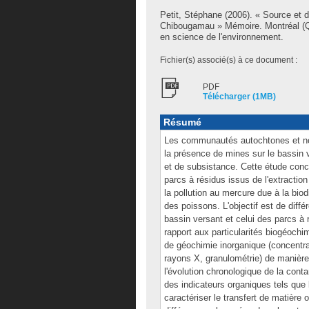
Petit, Stéphane
(2006). « Source et d
Chibougamau » Mémoire. Montréal (Q
en science de l'environnement.
Fichier(s) associé(s) à ce document :
PDF
Télécharger (1MB)
Résumé
Les communautés autochtones et no
la présence de mines sur le bassin 
et de subsistance. Cette étude conce
parcs à résidus issus de l'extraction
la pollution au mercure due à la bio
des poissons. L'objectif est de diffé
bassin versant et celui des parcs à 
rapport aux particularités biogéochi
de géochimie inorganique (concentra
rayons X, granulométrie) de manière à
l'évolution chronologique de la co
des indicateurs organiques tels que 
caractériser le transfert de matière