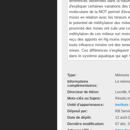
différences observées dans la nature
d'expliquer certaines variations des 
moléculaire de la MOT permet d'éva
mises en relation avec les teneurs 
le potentiel de méthylation des milie
proximité des mines ont subi une co
méthylation de ces milieux est moin
reçu des apports en Hg moins impor
toute influence minière ont des ten
mines. Ces différences s'expliquent 
dans le système aquatique qui agit 
Type:
Mémoire 
Informations
Le mémoir
complémentaires:
Directeur de thèse:
Lucotte, 
Mots-clés ou Sujets:
Résidu mi
Unité d'appartenance:
Instituts
Déposé par:
RB Servi
Date de dépôt:
12 août 
Dernière modification:
07 déc. 