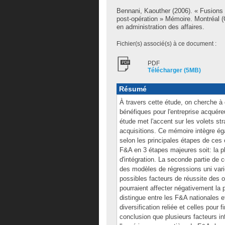
Bennani, Kaouther
(2006). « Fusions e
post-opération » Mémoire. Montréal 
en administration des affaires.
Fichier(s) associé(s) à ce document :
PDF
Télécharger (5MB)
Résumé
À travers cette étude, on cherche à 
bénéfiques pour l'entreprise acquére
étude met l'accent sur les volets st
acquisitions. Ce mémoire intègre éga
selon les principales étapes de ces 
F&A en 3 étapes majeures soit: la p
d'intégration. La seconde partie de 
des modèles de régressions uni varié
possibles facteurs de réussite des o
pourraient affecter négativement la 
distingue entre les F&A nationales e
diversification reliée et celles pour 
conclusion que plusieurs facteurs i