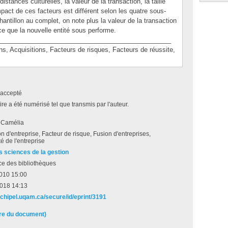
stances culturelles, la valeur de la transaction, la taille
impact de ces facteurs est différent selon les quatre sous-
hantillon au complet, on note plus la valeur de la transaction
 ce que la nouvelle entité sous performe.
________________________________________________
Acquisitions, Facteurs de risques, Facteurs de réussite,
accepté
e a été numérisé tel que transmis par l'auteur.
, Camélia
on d'entreprise, Facteur de risque, Fusion d'entreprises,
té de l'entreprise
s sciences de la gestion
ce des bibliothèques
 2010 15:00
2018 14:13
rchipel.uqam.ca/secure/id/eprint/3191
ire du document)