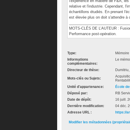
l'expérience en matière de F&A, les di
relative et l'industrie. Cependant, l'
échantillons étudiés. En prenant l'éc
est élevée plus on doit s'attendre à
______________________________
MOTS-CLÉS DE L’AUTEUR : Fusions, 
Performance post-opération.
Type:
Mémoire 
Informations
Le mémoir
complémentaires:
Directeur de thèse:
Dumitriu
Acquisiti
Mots-clés ou Sujets:
Rentabili
Unité d'appartenance:
École de
Déposé par:
RB Servi
Date de dépôt:
16 juill.
Dernière modification:
04 déc. 
Adresse URL :
https://a
Modifier les métadonnées (propriéta