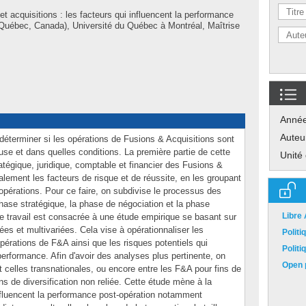
t acquisitions : les facteurs qui influencent la performance
(Québec, Canada), Université du Québec à Montréal, Maîtrise
Anné
Auteu
déterminer si les opérations de Fusions & Acquisitions sont
use et dans quelles conditions. La première partie de cette
Unité
ratégique, juridique, comptable et financier des Fusions &
lement les facteurs de risque et de réussite, en les groupant
opérations. Pour ce faire, on subdivise le processus des
hase stratégique, la phase de négociation et la phase
Libre
ce travail est consacrée à une étude empirique se basant sur
es et multivariées. Cela vise à opérationnaliser les
Polit
pérations de F&A ainsi que les risques potentiels qui
Polit
performance. Afin d'avoir des analyses plus pertinente, on
Open p
t celles transnationales, ou encore entre les F&A pour fins de
fins de diversification non reliée. Cette étude mène à la
nfluencent la performance post-opération notamment