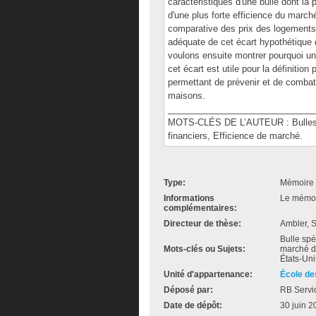
caractéristiques d'une bulle dont la 
d'une plus forte efficience du mar
comparative des prix des logements 
adéquate de cet écart hypothétique
voulons ensuite montrer pourquoi un t
cet écart est utile pour la définitio
permettant de prévenir et de combat
maisons.
______________________________
MOTS-CLÉS DE L’AUTEUR : Bulles sp
financiers, Efficience de marché.
Type:
Mémoire 
Informations
Le mémoir
complémentaires:
Directeur de thèse:
Ambler, 
Bulle spé
Mots-clés ou Sujets:
marché d
États-Uni
Unité d'appartenance:
École de
Déposé par:
RB Servi
Date de dépôt:
30 juin 2