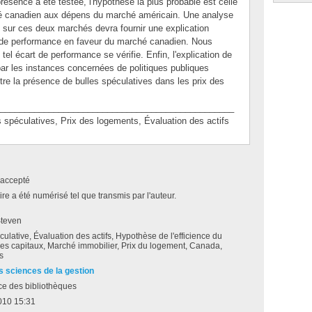
présence a été testée, l'hypothèse la plus probable est celle
ché canadien aux dépens du marché américain. Une analyse
sur ces deux marchés devra fournir une explication
 de performance en faveur du marché canadien. Nous
el écart de performance se vérifie. Enfin, l'explication de
n par les instances concernées de politiques publiques
tre la présence de bulles spéculatives dans les prix des
________________________________________________
éculatives, Prix des logements, Évaluation des actifs
accepté
e a été numérisé tel que transmis par l'auteur.
Steven
culative, Évaluation des actifs, Hypothèse de l'efficience du
es capitaux, Marché immobilier, Prix du logement, Canada,
s
s sciences de la gestion
ce des bibliothèques
010 15:31