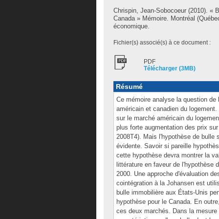
Chrispin, Jean-Sobocoeur
(2010). « B
Canada » Mémoire. Montréal (Québec,
économique.
Fichier(s) associé(s) à ce document :
PDF
Télécharger (3MB)
Résumé
Ce mémoire analyse la question de l
américain et canadien du logement. 
sur le marché américain du logemen
plus forte augmentation des prix su
2008T4). Mais l'hypothèse de bulle 
évidente. Savoir si pareille hypothès
cette hypothèse devra montrer la val
littérature en faveur de l'hypothèse
2000. Une approche d'évaluation des
cointégration à la Johansen est utili
bulle immobilière aux États-Unis pen
hypothèse pour le Canada. En outre
ces deux marchés. Dans la mesure 