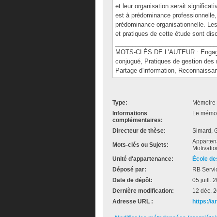
et leur organisation serait significa
est à prédominance professionnelle,
prédominance organisationnelle. Les 
et pratiques de cette étude sont dis
______________________________
MOTS-CLÉS DE L’AUTEUR : Engageme
conjugué, Pratiques de gestion de
Partage d'information, Reconnaissan
Type:
Mémoire 
Informations
Le mémoir
complémentaires:
Directeur de thèse:
Simard, G
Apparten
Mots-clés ou Sujets:
Motivati
Unité d'appartenance:
École de
Déposé par:
RB Servi
Date de dépôt:
05 juill.
Dernière modification:
12 déc. 
Adresse URL :
https://a