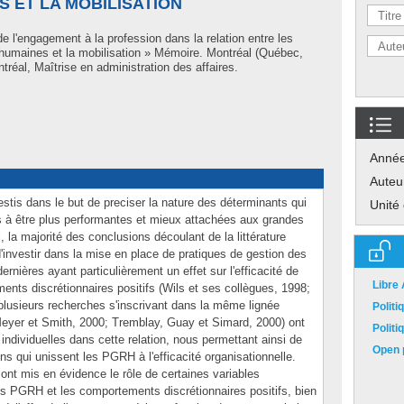
 ET LA MOBILISATION
de l'engagement à la profession dans la relation entre les
humaines et la mobilisation » Mémoire. Montréal (Québec,
réal, Maîtrise en administration des affaires.
Anné
Auteu
estis dans le but de preciser la nature des déterminants qui
Unité
 à être plus performantes et mieux attachées aux grandes
i, la majorité des conclusions découlant de la littérature
d'investir dans la mise en place de pratiques de gestion des
ières ayant particulièrement un effet sur l'efficacité de
Libre
ments discrétionnaires positifs (Wils et ses collègues, 1998;
usieurs recherches s'inscrivant dans la même lignée
Polit
Meyer et Smith, 2000; Tremblay, Guay et Simard, 2000) ont
Polit
 individuelles dans cette relation, nous permettant ainsi de
Open p
ns qui unissent les PGRH à l'efficacité organisationnelle.
ont mis en évidence le rôle de certaines variables
 les PGRH et les comportements discrétionnaires positifs, bien