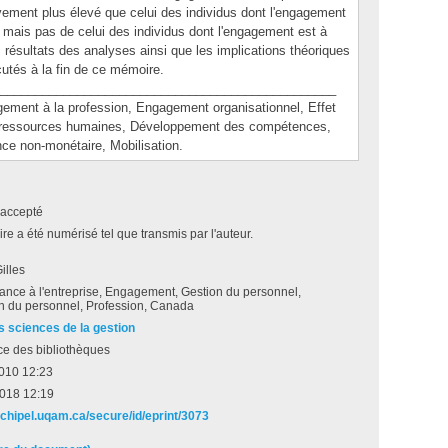
tivement plus élevé que celui des individus dont l'engagement
 mais pas de celui des individus dont l'engagement est à
résultats des analyses ainsi que les implications théoriques
cutés à la fin de ce mémoire.
________________________________________________
nt à la profession, Engagement organisationnel, Effet
s ressources humaines, Développement des compétences,
ce non-monétaire, Mobilisation.
accepté
e a été numérisé tel que transmis par l'auteur.
illes
ance à l'entreprise, Engagement, Gestion du personnel,
on du personnel, Profession, Canada
s sciences de la gestion
ce des bibliothèques
 2010 12:23
2018 12:19
rchipel.uqam.ca/secure/id/eprint/3073