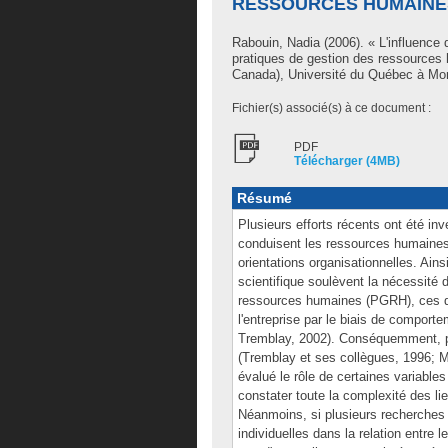
RESSOURCES HUMAINES
Rabouin, Nadia
(2006). « L'influence 
pratiques de gestion des ressources 
Canada), Université du Québec à Mont
Fichier(s) associé(s) à ce document :
PDF
Télécharger (4MB)
Résumé
Plusieurs efforts récents ont été inv
conduisent les ressources humaines
orientations organisationnelles. Ains
scientifique soulèvent la nécessité 
ressources humaines (PGRH), ces dern
l'entreprise par le biais de comporte
Tremblay, 2002). Conséquemment, pl
(Tremblay et ses collègues, 1996; 
évalué le rôle de certaines variables
constater toute la complexité des lie
Néanmoins, si plusieurs recherches 
individuelles dans la relation entre