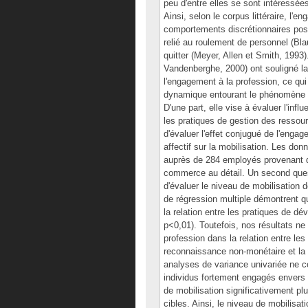
peu d'entre elles se sont intéressées
Ainsi, selon le corpus littéraire, l'
comportements discrétionnaires posi
relié au roulement de personnel (Bla
quitter (Meyer, Allen et Smith, 1993
Vandenberghe, 2000) ont souligné la
l'engagement à la profession, ce qui
dynamique entourant le phénomène d'
D'une part, elle vise à évaluer l'inf
les pratiques de gestion des ressourc
d'évaluer l'effet conjugué de l'enga
affectif sur la mobilisation. Les donn
auprès de 284 employés provenant 
commerce au détail. Un second ques
d'évaluer le niveau de mobilisation 
de régression multiple démontrent q
la relation entre les pratiques de 
p<0,01). Toutefois, nos résultats n
profession dans la relation entre les
reconnaissance non-monétaire et la m
analyses de variance univariée ne co
individus fortement engagés envers 
de mobilisation significativement p
cibles. Ainsi, le niveau de mobilisa