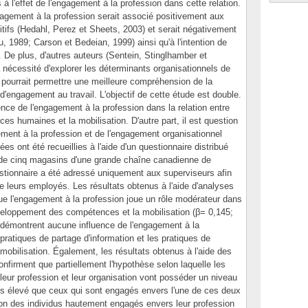
 à l'effet de l'engagement à la profession dans cette relation.
engagement à la profession serait associé positivement aux
tifs (Hedahl, Perez et Sheets, 2003) et serait négativement
u, 1989; Carson et Bedeian, 1999) ainsi qu'à l'intention de
). De plus, d'autres auteurs (Sentein, Stinglhamber et
 nécessité d'explorer les déterminants organisationnels de
 pourrait permettre une meilleure compréhension de la
engagement au travail. L'objectif de cette étude est double.
luence de l'engagement à la profession dans la relation entre
es humaines et la mobilisation. D'autre part, il est question
gement à la profession et de l'engagement organisationnel
ées ont été recueillies à l'aide d'un questionnaire distribué
de cinq magasins d'une grande chaîne canadienne de
tionnaire a été adressé uniquement aux superviseurs afin
de leurs employés. Les résultats obtenus à l'aide d'analyses
ue l'engagement à la profession joue un rôle modérateur dans
développement des compétences et la mobilisation (β= 0,145;
e démontrent aucune influence de l'engagement à la
 pratiques de partage d'information et les pratiques de
obilisation. Également, les résultats obtenus à l'aide des
nfirment que partiellement l'hypothèse selon laquelle les
leur profession et leur organisation vont posséder un niveau
lus élevé que ceux qui sont engagés envers l'une de ces deux
tion des individus hautement engagés envers leur profession