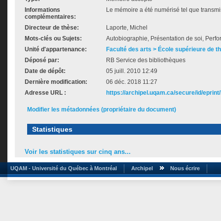
Informations
Le mémoire a été numérisé tel que transmis
complémentaires:
Directeur de thèse:
Laporte, Michel
Mots-clés ou Sujets:
Autobiographie, Présentation de soi, Perfor
Unité d'appartenance:
Faculté des arts > École supérieure de t
Déposé par:
RB Service des bibliothèques
Date de dépôt:
05 juill. 2010 12:49
Dernière modification:
06 déc. 2018 11:27
Adresse URL :
https://archipel.uqam.ca/secure/id/eprint
Modifier les métadonnées (propriétaire du document)
Statistiques
Voir les statistiques sur cinq ans...
UQAM - Université du Québec à Montréal
Archipel
Nous écrire