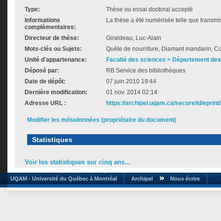
Type:
Thèse ou essai doctoral accepté
Informations
La thèse a été numérisée telle que transmis
complémentaires:
Directeur de thèse:
Giraldeau, Luc-Alain
Mots-clés ou Sujets:
Quête de nourriture, Diamant mandarin, C
Unité d'appartenance:
Faculté des sciences > Département des
Déposé par:
RB Service des bibliothèques
Date de dépôt:
07 juin 2010 19:44
Dernière modification:
01 nov. 2014 02:14
Adresse URL :
https://archipel.uqam.ca/secure/id/eprint
Modifier les métadonnées (propriétaire du document)
Statistiques
Voir les statistiques sur cinq ans...
UQAM - Université du Québec à Montréal
Archipel
Nous écrire