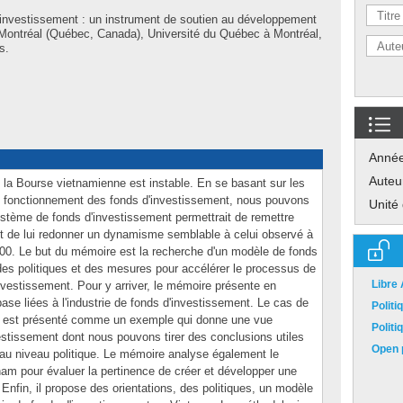
'investissement : un instrument de soutien au développement
ontréal (Québec, Canada), Université du Québec à Montréal,
s.
Anné
Auteu
0, la Bourse vietnamienne est instable. En se basant sur les
 fonctionnement des fonds d'investissement, nous pouvons
Unité
système de fonds d'investissement permettrait de remettre
 » et de lui redonner un dynamisme semblable à celui observé à
000. Le but du mémoire est la recherche d'un modèle de fonds
des politiques et des mesures pour accélérer le processus de
Libre
investissement. Pour y arriver, le mémoire présente en
ase liées à l'industrie de fonds d'investissement. Le cas de
Polit
ent est présenté comme un exemple qui donne une vue
Polit
stissement dont nous pouvons tirer des conclusions utiles
Open p
t au niveau politique. Le mémoire analyse également le
m pour évaluer la pertinence de créer et développer une
 Enfin, il propose des orientations, des politiques, un modèle