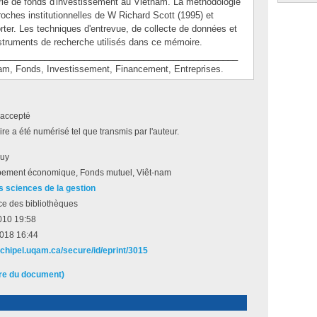
rie de fonds d'investissement au Vietnam. La méthodologie
oches institutionnelles de W Richard Scott (1995) et
orter. Les techniques d'entrevue, de collecte de données et
instruments de recherche utilisés dans ce mémoire.
________________________________________________
 Fonds, Investissement, Financement, Entreprises.
accepté
e a été numérisé tel que transmis par l'auteur.
Guy
ement économique, Fonds mutuel, Viêt-nam
s sciences de la gestion
ce des bibliothèques
010 19:58
2018 16:44
rchipel.uqam.ca/secure/id/eprint/3015
ire du document)