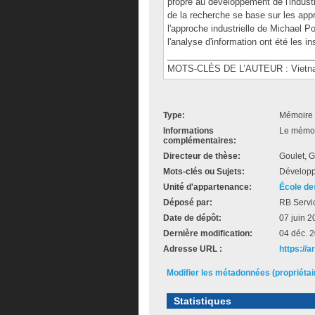
propre au développement de l'indust
de la recherche se base sur les appr
l'approche industrielle de Michael P
l'analyse d'information ont été les 
______________________________
MOTS-CLÉS DE L’AUTEUR : Vietnam,
Type:
Mémoire 
Informations
Le mémoir
complémentaires:
Directeur de thèse:
Goulet, 
Mots-clés ou Sujets:
Développ
Unité d'appartenance:
École de
Déposé par:
RB Servi
Date de dépôt:
07 juin 2
Dernière modification:
04 déc. 
Adresse URL :
https://a
Modifier les métadonnées (propriéta
Statistiques