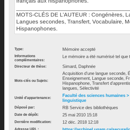
français aux hispanophones.
___________________________________
MOTS-CLÉS DE L’AUTEUR : Congénères, La
Langues secondes, Transfert, Vocabulaire, M
Hispanophones.
Mémoire accepté
Type:
Informations
Le mémoire a été numérisé tel que t
complémentaires:
Simard, Daphnée
Directeur de thèse:
Acquisition d'une langue seconde, 
Enseignement, Langue seconde, Fr
Mots-clés ou Sujets:
Hispanophone, Transfert d'apprenti
langues, Sélectivité
Faculté des sciences humaines >
Unité d'appartenance:
linguistique
RB Service des bibliothèques
Déposé par:
25 mai 2010 15:18
Date de dépôt:
12 déc. 2018 12:18
Dernière modification:
https://archipel.uqam.ca/secure/i
Adresse URL :