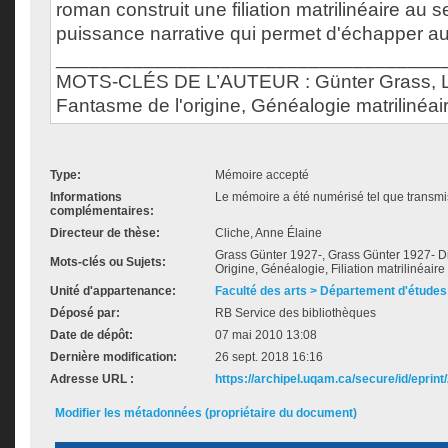
roman construit une filiation matrilinéaire au s
puissance narrative qui permet d'échapper au 
___________________________________
MOTS-CLÉS DE L’AUTEUR : Günter Grass, L
Fantasme de l'origine, Généalogie matrilinéai
Type:
Mémoire accepté
Informations
Le mémoire a été numérisé tel que transmis
complémentaires:
Directeur de thèse:
Cliche, Anne Élaine
Grass Günter 1927-, Grass Günter 1927- D
Mots-clés ou Sujets:
Origine, Généalogie, Filiation matrilinéaire
Unité d'appartenance:
Faculté des arts > Département d'études 
Déposé par:
RB Service des bibliothèques
Date de dépôt:
07 mai 2010 13:08
Dernière modification:
26 sept. 2018 16:16
Adresse URL :
https://archipel.uqam.ca/secure/id/eprint
Modifier les métadonnées (propriétaire du document)