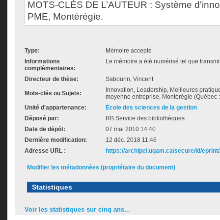
MOTS-CLÉS DE L’AUTEUR : Système d'innova
PME, Montérégie.
Type:
Mémoire accepté
Informations
Le mémoire a été numérisé tel que transmis
complémentaires:
Directeur de thèse:
Sabourin, Vincent
Innovation, Leadership, Meilleures pratique
Mots-clés ou Sujets:
moyenne entreprise, Montérégie (Québec :
Unité d'appartenance:
École des sciences de la gestion
Déposé par:
RB Service des bibliothèques
Date de dépôt:
07 mai 2010 14:40
Dernière modification:
12 déc. 2018 11:46
Adresse URL :
https://archipel.uqam.ca/secure/id/eprint
Modifier les métadonnées (propriétaire du document)
Statistiques
Voir les statistiques sur cinq ans...