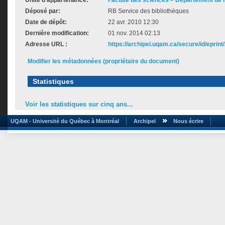
Unité d'appartenance:
Faculté des sciences > Département de
Déposé par:
RB Service des bibliothèques
Date de dépôt:
22 avr. 2010 12:30
Dernière modification:
01 nov. 2014 02:13
Adresse URL :
https://archipel.uqam.ca/secure/id/eprint
Modifier les métadonnées (propriétaire du document)
Statistiques
Voir les statistiques sur cinq ans...
UQAM - Université du Québec à Montréal
Archipel
Nous écrire