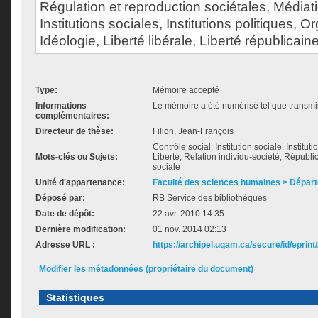
Régulation et reproduction sociétales, Média
Institutions sociales, Institutions politiques, O
Idéologie, Liberté libérale, Liberté républicaine
Type:
Mémoire accepté
Informations
Le mémoire a été numérisé tel que transmis
complémentaires:
Directeur de thèse:
Filion, Jean-François
Contrôle social, Institution sociale, Institut
Mots-clés ou Sujets:
Liberté, Relation individu-société, Républi
sociale
Unité d'appartenance:
Faculté des sciences humaines > Départ
Déposé par:
RB Service des bibliothèques
Date de dépôt:
22 avr. 2010 14:35
Dernière modification:
01 nov. 2014 02:13
Adresse URL :
https://archipel.uqam.ca/secure/id/eprint
Modifier les métadonnées (propriétaire du document)
Statistiques