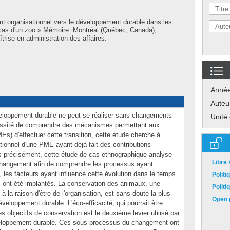
 organisationnel vers le développement durable dans les
 cas d'un zoo » Mémoire. Montréal (Québec, Canada),
rise en administration des affaires.
Anné
Auteu
veloppement durable ne peut se réaliser sans changements
Unité
cessité de comprendre des mécanismes permettant aux
s) d'effectuer cette transition, cette étude cherche à
onnel d'une PME ayant déjà fait des contributions
s précisément, cette étude de cas ethnographique analyse
Libre
changement afin de comprendre les processus ayant
 les facteurs ayant influencé cette évolution dans le temps
Polit
 ont été implantés. La conservation des animaux, une
Polit
à la raison d'être de l'organisation, est sans doute la plus
Open p
veloppement durable. L'éco-efficacité, qui pourrait être
objectifs de conservation est le deuxième levier utilisé par
veloppement durable. Ces sous processus du changement ont