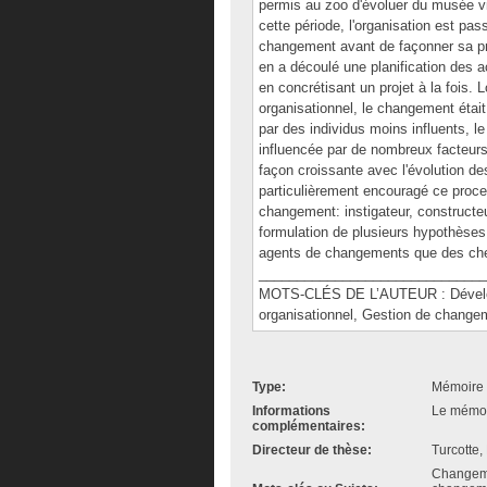
permis au zoo d'évoluer du musée viv
cette période, l'organisation est pas
changement avant de façonner sa pro
en a découlé une planification des a
en concrétisant un projet à la fois.
organisationnel, le changement était
par des individus moins influents, l
influencée par de nombreux facteurs 
façon croissante avec l'évolution d
particulièrement encouragé ce proce
changement: instigateur, constructeu
formulation de plusieurs hypothèses,
agents de changements que des cherc
______________________________
MOTS-CLÉS DE L’AUTEUR : Dévelop
organisationnel, Gestion de chang
Type:
Mémoire 
Informations
Le mémoir
complémentaires:
Directeur de thèse:
Turcotte,
Changeme