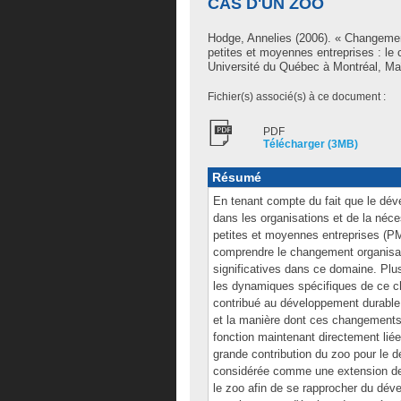
CAS D'UN ZOO
Hodge, Annelies
(2006). « Changement
petites et moyennes entreprises : le
Université du Québec à Montréal, Maît
Fichier(s) associé(s) à ce document :
PDF
Télécharger (3MB)
Résumé
En tenant compte du fait que le dé
dans les organisations et de la né
petites et moyennes entreprises (PME
comprendre le changement organisati
significatives dans ce domaine. Plu
les dynamiques spécifiques de ce 
contribué au développement durable,
et la manière dont ces changements
fonction maintenant directement liée 
grande contribution du zoo pour le dé
considérée comme une extension des 
le zoo afin de se rapprocher du dé