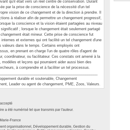
ant qu'il était vers un réel centre de conservation. Durant
sée par la prise de conscience de la nécessité d'un tel
pre vision de ce changement et de la direction à prendre. Il
ctions à réaliser afin de permettre un changement progressif,
 Lorsque la conscience et la vision étaient partagées au niveau
 significatif ; lorsque le changement était seulement partagé
e changement était mineur. Cette prise de conscience fut
internes et externes qui ont facilité un tel changement d'une
es valeurs dans le temps. Certains employés ont
ssus, en prenant en charge l'un de quatre rôles d'agent de
r, coordinateur, ou facilitateur. Ces constats ont amené à la
 modèles et leçons qui pourraient aider aussi bien des
heurs, à comprendre et à faciliter un tel processus.
________________________________________________
pement durable et soutenable, Changement
ement, Leader ou agent de changement, PME, Zoos, Valeurs.
accepté
e a été numérisé tel que transmis par l'auteur.
 Marie-France
nt organisationnel, Développement durable, Gestion du