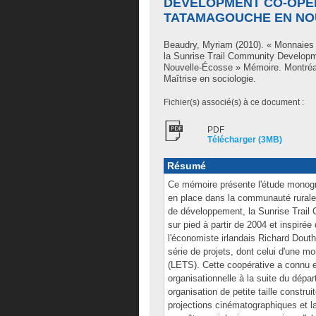
DEVELOPMENT CO-OPER
TATAMAGOUCHE EN NO
Beaudry, Myriam
(2010). « Monnaies s
la Sunrise Trail Community Develop
Nouvelle-Écosse » Mémoire. Montréa
Maîtrise en sociologie.
Fichier(s) associé(s) à ce document :
PDF
Télécharger (3MB)
Résumé
Ce mémoire présente l'étude monogra
en place dans la communauté rural
de développement, la Sunrise Trail 
sur pied à partir de 2004 et inspiré
l'économiste irlandais Richard Dout
série de projets, dont celui d'une 
(LETS). Cette coopérative a connu e
organisationnelle à la suite du dépar
organisation de petite taille constru
projections cinématographiques et l