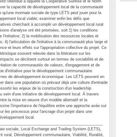
rd l'étendue à laquelle la Coopérative Sunrise et le North
ver la capacité de développement local de la communauté
e qu'une monnaie sociale de type LETS peut jouer pour la
oppement local viable; examiner enfin les défis que
rnatives cherchant à accomplir un développement local rural
sions d'analyse ont été priorisées, soit 1) les conditions
'initiative; 2) la mobilisation des ressources locales et
 4) l'articulation de l'initiative à la communauté plus large et
ce et leurs effets sur l'appropriation collective du projet. Ce
éristique souvent relevée dans la littérature sur les
mpacts se déclinent surtout en termes de sociabilité et de
 création de communautés de valeurs, d'engagement et de
ype d'initiative pour le développement communautaire
ermes de développement économique. Les LETS peuvent en
fuser dans une population où prévaut déjà une culture d'entraide
ressortir les enjeux de la construction d'un leadership
 au sein d'une initiative de développement local. À travers
ntre la mise en oeuvre d'un modèle alternatif et la
essine l'importance de l'équilibre entre une approche axée sur
ur les processus pour l'ancrage d'un projet dans une
éveloppement local.
________________________________________________
 sociale, Local Exchange and Trading System (LETS),
 rural, Développement communautaire, Viabilité, Ruralité,