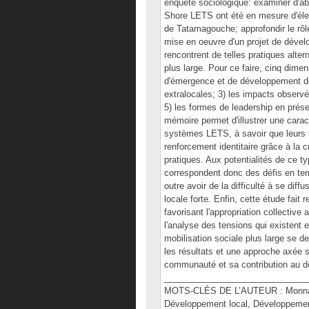
enquête sociologique: examiner d'abo
Shore LETS ont été en mesure d'éle
de Tatamagouche; approfondir le rôl
mise en oeuvre d'un projet de dével
rencontrent de telles pratiques alte
plus large. Pour ce faire, cinq dimen
d'émergence et de développement de l
extralocales; 3) les impacts observés;
5) les formes de leadership en présen
mémoire permet d'illustrer une caract
systèmes LETS, à savoir que leurs i
renforcement identitaire grâce à la
pratiques. Aux potentialités de ce t
correspondent donc des défis en t
outre avoir de la difficulté à se dif
locale forte. Enfin, cette étude fait 
favorisant l'appropriation collective
l'analyse des tensions qui existent e
mobilisation sociale plus large se d
les résultats et une approche axée s
communauté et sa contribution au d
______________________________
MOTS-CLÉS DE L’AUTEUR : Monnaie
Développement local, Développement