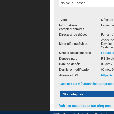
Nouvelle-Écosse.
Type:
Mémoire 
Informations
Le mémoir
complémentaires:
Directeur de thèse:
Fontan, 
Aspect s
Mots-clés ou Sujets:
Développ
Système 
Unité d'appartenance:
Faculté 
Déposé par:
RB Servi
Date de dépôt:
01 avr. 2
Dernière modification:
01 nov. 
Adresse URL :
https://a
Modifier les métadonnées (propriéta
Statistiques
Voir les statistiques sur cinq ans...