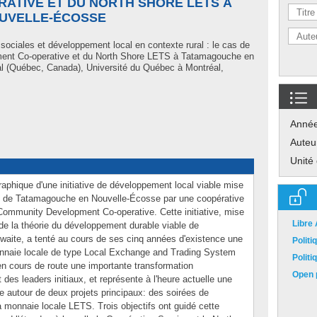
ATIVE ET DU NORTH SHORE LETS À
UVELLE-ÉCOSSE
ociales et développement local en contexte rural : le cas de
ment Co-operative et du North Shore LETS à Tatamagouche en
l (Québec, Canada), Université du Québec à Montréal,
Anné
Auteu
Unité
phique d'une initiative de développement local viable mise
e de Tatamagouche en Nouvelle-Écosse par une coopérative
Community Development Co-operative. Cette initiative, mise
Libre
e de la théorie du développement durable viable de
hwaite, a tenté au cours de ses cinq années d'existence une
Polit
monnaie locale de type Local Exchange and Trading System
Polit
n cours de route une importante transformation
Open p
t des leaders initiaux, et représente à l'heure actuelle une
ite autour de deux projets principaux: des soirées de
a monnaie locale LETS. Trois objectifs ont guidé cette