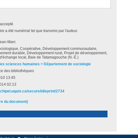
accepté
e a été numérisé tel que transmis par l'auteur.
Jean-Marc
ociologique, Coopérative, Développement communautaire,
ement durable, Développement rural, Projet de développement,
d'échange local, Baie de Tatamagouche (N.-É.)
des sciences humaines > Département de sociologie
ce des bibliothèques
010 13:45
2014 02:13
rchipel.uqam.ca/secure/id/eprint/2734
ire du document)