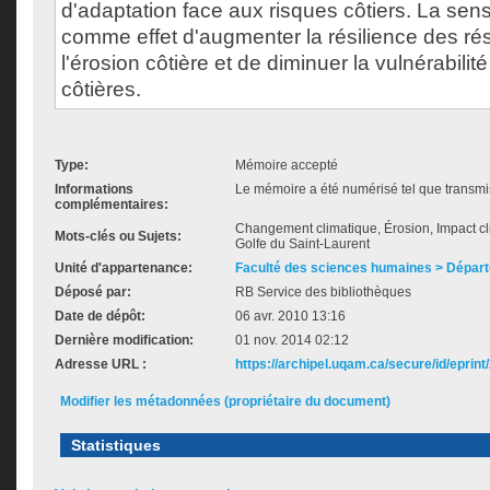
d'adaptation face aux risques côtiers. La sensi
comme effet d'augmenter la résilience des rés
l'érosion côtière et de diminuer la vulnérabi
côtières.
Type:
Mémoire accepté
Informations
Le mémoire a été numérisé tel que transmis
complémentaires:
Changement climatique, Érosion, Impact clim
Mots-clés ou Sujets:
Golfe du Saint-Laurent
Unité d'appartenance:
Faculté des sciences humaines > Dépar
Déposé par:
RB Service des bibliothèques
Date de dépôt:
06 avr. 2010 13:16
Dernière modification:
01 nov. 2014 02:12
Adresse URL :
https://archipel.uqam.ca/secure/id/eprint
Modifier les métadonnées (propriétaire du document)
Statistiques