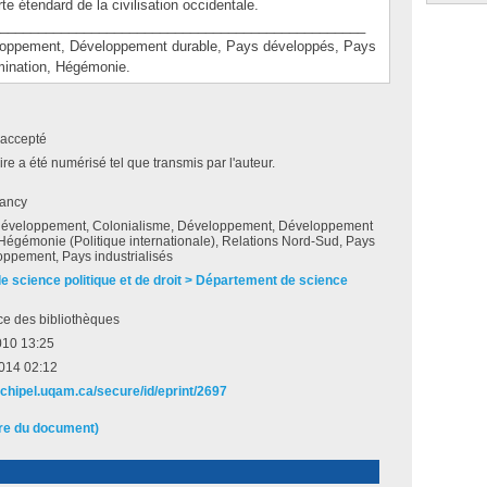
rte étendard de la civilisation occidentale.
________________________________________________
pement, Développement durable, Pays développés, Pays
mination, Hégémonie.
accepté
e a été numérisé tel que transmis par l'auteur.
ancy
développement, Colonialisme, Développement, Développement
Hégémonie (Politique internationale), Relations Nord-Sud, Pays
oppement, Pays industrialisés
de science politique et de droit > Département de science
ce des bibliothèques
010 13:25
2014 02:12
rchipel.uqam.ca/secure/id/eprint/2697
ire du document)