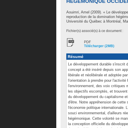
HÉGÉMONIQUE OCCIDE
Aouimri, Amel
(2009). « Le développem
reproduction de la domination hégém
Université du Québec à Montréal, Maî
Fichier(s) associé(s) à ce document :
PDF
Télécharger (2MB)
Résumé
Le développement durable s'inscrit d
concept a été inséré depuis son appa
libérale et néolibérale et adoptée p
l'orientation à prendre pour l'activité
l'environnement, des voix critiques
les objectifs escomptés, et trouvent
du développement du capitalisme et 
d'être. Notre appréhension de cette 
l'économie politique internationale. L
souci environnemental, d'ailleurs réel
hégémonique. Cette volonté se mani
la conception officielle du développ