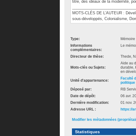
titre, des idéaux de la modernité, po
______________________________
MOTS-CLÉS DE L’AUTEUR : Dévelop
sous-développés, Colonialisme, Do
Type:
Mémoire 
Informations
Le mémoir
complémentaires:
Directeur de thèse:
Thede, N
Aide au 
Mots-clés ou Sujets:
durable, 
en dével
Faculté 
Unité d'appartenance:
politique
Déposé par:
RB Servi
Date de dépôt:
06 avr. 2
Dernière modification:
01 nov. 
Adresse URL :
https://a
Modifier les métadonnées (propriéta
Statistiques