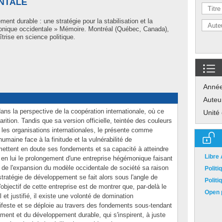
NTALE
ent durable : une stratégie pour la stabilisation et la
onique occidentale » Mémoire. Montréal (Québec, Canada),
trise en science politique.
Anné
Auteu
ans la perspective de la coopération internationale, où ce
Unité
rition. Tandis que sa version officielle, teintée des couleurs
ar les organisations internationales, le présente comme
 humaine face à la finitude et la vulnérabilité de
 mettent en doute ses fondements et sa capacité à atteindre
Libre
 en lui le prolongement d'une entreprise hégémonique faisant
de l'expansion du modèle occidentale de société sa raison
Polit
stratégie de développement se fait alors sous l'angle de
Polit
'objectif de cette entreprise est de montrer que, par-delà le
Open p
 et justifié, il existe une volonté de domination
feste et se déploie au travers des fondements sous-tendant
ement et du développement durable, qui s'inspirent, à juste