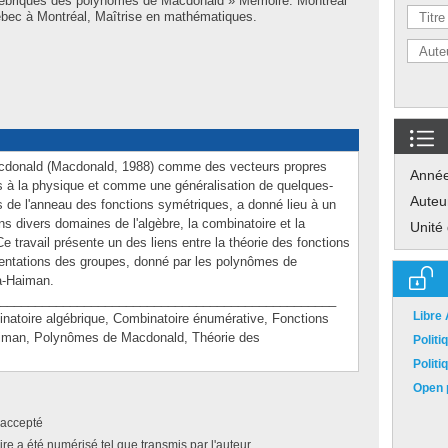
gébriques des polynômes de Macdonald » Mémoire. Montréal
bec à Montréal, Maîtrise en mathématiques.
acdonald (Macdonald, 1988) comme des vecteurs propres
Anné
és à la physique et comme une généralisation de quelques-
Auteu
 de l'anneau des fonctions symétriques, a donné lieu à un
s divers domaines de l'algèbre, la combinatoire et la
Unité
e travail présente un des liens entre la théorie des fonctions
sentations des groupes, donné par les polynômes de
a-Haiman.
________________________________________________
Libre
oire algébrique, Combinatoire énumérative, Fonctions
iman, Polynômes de Macdonald, Théorie des
Polit
Polit
Open p
accepté
e a été numérisé tel que transmis par l'auteur.