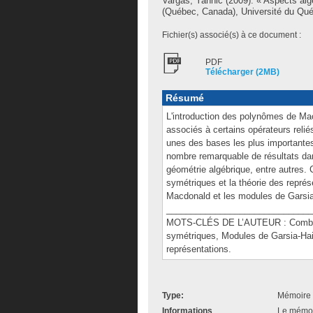
Vargas, Yannic
(2009). « Aspects al
(Québec, Canada), Université du Qué
Fichier(s) associé(s) à ce document :
PDF
Télécharger (2MB)
Résumé
L'introduction des polynômes de M
associés à certains opérateurs reli
unes des bases les plus importantes
nombre remarquable de résultats dan
géométrie algébrique, entre autres. C
symétriques et la théorie des repré
Macdonald et les modules de Garsi
______________________________
MOTS-CLÉS DE L’AUTEUR : Combinat
symétriques, Modules de Garsia-Ha
représentations.
Type:
Mémoire 
Informations
Le mémoir