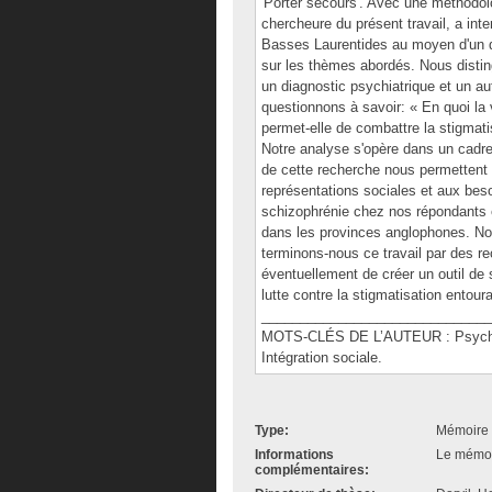
'Porter secours'. Avec une méthodolo
chercheure du présent travail, a int
Basses Laurentides au moyen d'un qu
sur les thèmes abordés. Nous disti
un diagnostic psychiatrique et un au
questionnons à savoir: « En quoi la
permet-elle de combattre la stigmat
Notre analyse s'opère dans un cadre
de cette recherche nous permettent 
représentations sociales et aux beso
schizophrénie chez nos répondants e
dans les provinces anglophones. Nou
terminons-nous ce travail par des 
éventuellement de créer un outil de s
lutte contre la stigmatisation entour
______________________________
MOTS-CLÉS DE L’AUTEUR : Psychiatr
Intégration sociale.
Type:
Mémoire 
Informations
Le mémoir
complémentaires: