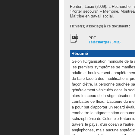
Ponton, Lucie
(2009). « Recherche ind
"Porter secours" » Mémoire. Montréa
Maîtrise en travail social.
Fichier(s) associé(s) à ce document :
PDF
Télécharger (3MB)
Résumé
Selon l'Organisation mondiale de la 
les premiers symptômes se manifest
adulte et bouleversent complètement
de faire face à des modifications pr
façon d'être, la personne touchée pa
généralement véhiculés dans la socié
alors le sceau de la stigmatisation
combattre ce fléau. L'auteure du mé
a pour but d'apporter un regard éval
combattre la stigmatisation entoura
schizophrénie de Colombie Britanni
travers le pays, d'un océan à l'autre.
anglophones, mais aucune appréciatio