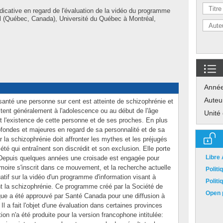
icative en regard de l'évaluation de la vidéo du programme
l (Québec, Canada), Université du Québec à Montréal,
Anné
Auteu
santé une personne sur cent est atteinte de schizophrénie et
ent généralement à l'adolescence ou au début de l'âge
Unité
 l'existence de cette personne et de ses proches. En plus
ofondes et majeures en regard de sa personnalité et de sa
r la schizophrénie doit affronter les mythes et les préjugés
té qui entraînent son discrédit et son exclusion. Elle porte
Libre
. Depuis quelques années une croisade est engagée pour
moire s'inscrit dans ce mouvement, et la recherche actuelle
Polit
uatif sur la vidéo d'un programme d'information visant à
Polit
nt la schizophrénie. Ce programme créé par la Société de
Open p
que a été approuvé par Santé Canada pour une diffusion à
 Il a fait l'objet d'une évaluation dans certaines provinces
n n'a été produite pour la version francophone intitulée: