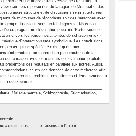
gie mixte et une analyse transversale des résultats, la
erviewé cent onze personnes de la région de Montréal et des
estionnaire structuré et de discussions semi structurées
nguons deux groupes de répondants soit des personnes avec
tre groupe d'individus sans un tel diagnostic. Nous nous
 vidéo du programme d'éducation populaire 'Porter secours'
isation envers les personnes atteintes de schizophrénie? »
 théorique d'interactionnisme symbolique. Les conclusions
de penser qu'une spécificité existe quant aux
ins d'informations en regard de la problématique de la
n comparaison avec les résultats de l'évaluation produite
s présentons ces résultats en parallèle aux nôtres. Aussi,
recommandations issues des données de cette recherche afin,
ensibilisation qui comblerait ces attentes et ferait avancer la
ant la schizophrénie.
________________________________________________
ie, Maladie mentale, Schizophrénie, Stigmatisation,
accepté
e a été numérisé tel que transmis par l'auteur.