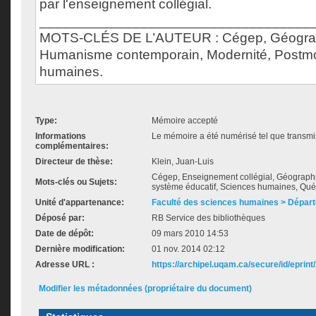
par l'enseignement collégial.
___________________________________
MOTS-CLÉS DE L’AUTEUR : Cégep, Géograp
Humanisme contemporain, Modernité, Postmo
humaines.
Type:
Mémoire accepté
Informations
Le mémoire a été numérisé tel que transmis
complémentaires:
Directeur de thèse:
Klein, Juan-Luis
Cégep, Enseignement collégial, Géograp
Mots-clés ou Sujets:
système éducatif, Sciences humaines, Qué
Unité d'appartenance:
Faculté des sciences humaines > Dépar
Déposé par:
RB Service des bibliothèques
Date de dépôt:
09 mars 2010 14:53
Dernière modification:
01 nov. 2014 02:12
Adresse URL :
https://archipel.uqam.ca/secure/id/eprint
Modifier les métadonnées (propriétaire du document)