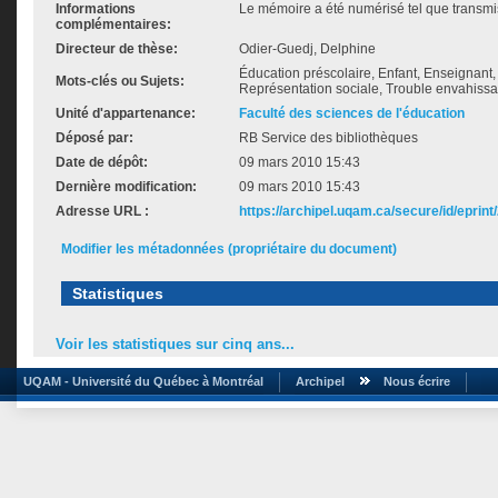
Informations
Le mémoire a été numérisé tel que transmis
complémentaires:
Directeur de thèse:
Odier-Guedj, Delphine
Éducation préscolaire, Enfant, Enseignant, 
Mots-clés ou Sujets:
Représentation sociale, Trouble envahiss
Unité d'appartenance:
Faculté des sciences de l'éducation
Déposé par:
RB Service des bibliothèques
Date de dépôt:
09 mars 2010 15:43
Dernière modification:
09 mars 2010 15:43
Adresse URL :
https://archipel.uqam.ca/secure/id/eprint
Modifier les métadonnées (propriétaire du document)
Statistiques
Voir les statistiques sur cinq ans...
UQAM - Université du Québec à Montréal
Archipel
Nous écrire