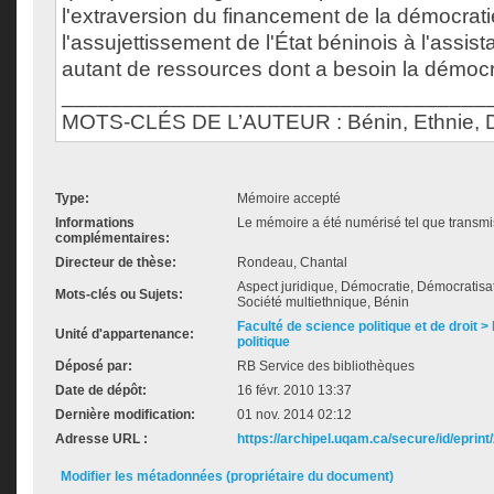
l'extraversion du financement de la démocrat
l'assujettissement de l'État béninois à l'assis
autant de ressources dont a besoin la démocr
___________________________________
MOTS-CLÉS DE L’AUTEUR : Bénin, Ethnie, D
Type:
Mémoire accepté
Informations
Le mémoire a été numérisé tel que transmis
complémentaires:
Directeur de thèse:
Rondeau, Chantal
Aspect juridique, Démocratie, Démocratisati
Mots-clés ou Sujets:
Société multiethnique, Bénin
Faculté de science politique et de droit
Unité d'appartenance:
politique
Déposé par:
RB Service des bibliothèques
Date de dépôt:
16 févr. 2010 13:37
Dernière modification:
01 nov. 2014 02:12
Adresse URL :
https://archipel.uqam.ca/secure/id/eprint
Modifier les métadonnées (propriétaire du document)