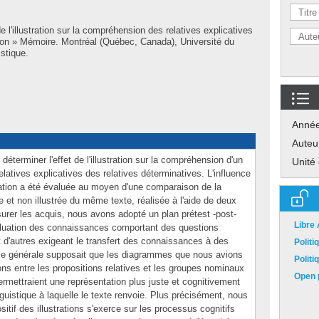
e l'illustration sur la compréhension des relatives explicatives
tion » Mémoire. Montréal (Québec, Canada), Université du
stique.
Anné
Auteu
 déterminer l'effet de l'illustration sur la compréhension d'un
Unité
elatives explicatives des relatives déterminatives. L'influence
ation a été évaluée au moyen d'une comparaison de la
 et non illustrée du même texte, réalisée à l'aide de deux
rer les acquis, nous avons adopté un plan prétest -post-
Libre
valuation des connaissances comportant des questions
et d'autres exigeant le transfert des connaissances à des
Polit
èse générale supposait que les diagrammes que nous avions
Polit
tions entre les propositions relatives et les groupes nominaux
Open p
permettraient une représentation plus juste et cognitivement
nguistique à laquelle le texte renvoie. Plus précisément, nous
itif des illustrations s'exerce sur les processus cognitifs