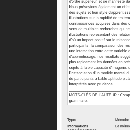
d'ordre supérieur, et se manifeste d
Nous prévoyions également un effet d
des sujets et leur style d'apprentiss
illustrations sur la rapidité de traite
connaissances acquises dans des c
sens de multiples recherches qui se 
illustrations représentant des relati
d'où un impact positif sur le raison
participants, la comparaison des ré
une interaction entre cette variable 
d'apprentissage, nos résultats suggè
plus rapidement les données en prése
sujets à faible capacité d'imagerie, 
l'instanciation d'un modèle mental d
de participants à faible aptitude pic
interprétés avec prudence.
______________________________
MOTS-CLÉS DE L’AUTEUR : Compréhen
grammaire.
Type:
Mémoire 
Informations
Le mémoir