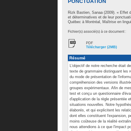
PONCTUATION
Rizk Bastien, Sanaa
(2009). « Effet d
et déterminatives et de leur ponctua
Québec à Montréal, Maîtrise en lingui
Fichier(s) associé(s) à ce document :
PDF
Télécharger (2MB)
Résumé
L'objectif de notre recherche était de
texte de grammaire distinguant les r
du mode de présentation de l'inform
compréhension des versions illustrée
groupes expérimentaux. Afin de mesu
test et conçu un questionnaire d'é
d'application de la règle présentée 
situations nouvelles. Notre hypoth
élaborés, et qui explicitent les rela
dont elles constituent l'expansion, 
moins coûteuse de la réalité extrali
nous attendions à ce que l'impact pos