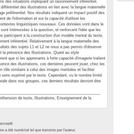
ans des situations impliquant un raisonnement inférentiel.
ifférentiel des illustrations en lien avec la langue maternelle
age préférentiel. Nos résultats indiquent un impact positif des
ment de l'information et sur la capacité d'utiliser les
ontextes linguistiques nouveaux. Ces données vont dans le
sont intéressées à la question, et renforcent l'idée que les
ons participent à la construction d'un modèle mental du texte,
nement inférentiel. Relativement à la langue maternelle des
sultats des sujets L1 et L2 ne nous a pas permis d'observer
et la présence des illustrations. Quant au style
rent que si les apprenants à forte capacité d'imagerie traitent
nce des illustrations, ces dernières peuvent jouer, chez les
un rôle similaire à celui des images mentales et faciliter
u sens exprimé par le texte. Cependant, vu le nombre limité
turale dans nos groupes, ces derniers résultats devront être
________________________________________________
sion de texte, Illustrations, Enseignement de la
accepté
e a été numérisé tel que transmis par l'auteur.