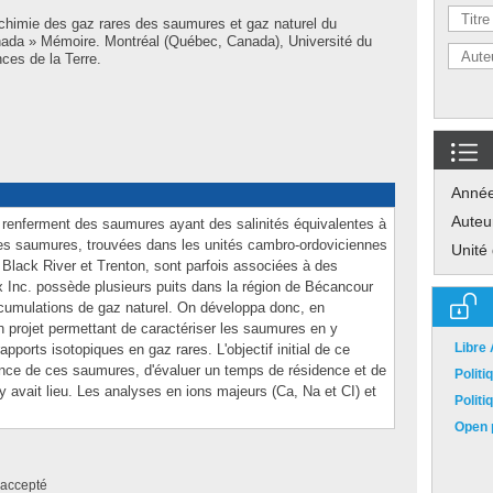
chimie des gaz rares des saumures et gaz naturel du
ada » Mémoire. Montréal (Québec, Canada), Université du
ces de la Terre.
Anné
Auteu
 renferment des saumures ayant des salinités équivalentes à
. Ces saumures, trouvées dans les unités cambro-ordoviciennes
Unité
ack River et Trenton, sont parfois associées à des
 Inc. possède plusieurs puits dans la région de Bécancour
ccumulations de gaz naturel. On développa donc, en
n projet permettant de caractériser les saumures en y
Libre
apports isotopiques en gaz rares. L'objectif initial de ce
nance de ces saumures, d'évaluer un temps de résidence et de
Polit
 y avait lieu. Les analyses en ions majeurs (Ca, Na et CI) et
Polit
Open p
accepté