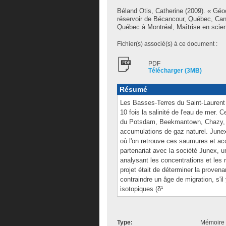
Béland Otis, Catherine
(2009). « Géo
réservoir de Bécancour, Québec, Can
Québec à Montréal, Maîtrise en scien
Fichier(s) associé(s) à ce document :
PDF
Télécharger (3MB)
Résumé
Les Basses-Terres du Saint-Laurent
10 fois la salinité de l'eau de mer
du Potsdam, Beekmantown, Chazy, Bl
accumulations de gaz naturel. Junex
où l'on retrouve ces saumures et a
partenariat avec la société Junex, u
analysant les concentrations et les r
projet était de déterminer la prove
contraindre un âge de migration, s'il
isotopiques (δ¹
Type:
Mémoire 