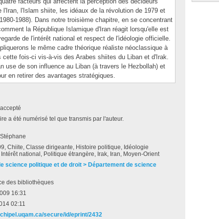
uatre facteurs qui affectent la perception des décideurs
e l'Iran, l'Islam shiite, les idéaux de la révolution de 1979 et
 (1980-1988). Dans notre troisième chapitre, en se concentrant
omment la République Islamique d'Iran réagit lorsqu'elle est
garde de l'intérêt national et respect de l'idéologie officielle.
ppliquerons le même cadre théorique réaliste néoclassique à
 cette fois-ci vis-à-vis des Arabes shiites du Liban et d'Irak.
use de son influence au Liban (à travers le Hezbollah) et
pour en retirer des avantages stratégiques.
accepté
e a été numérisé tel que transmis par l'auteur.
 Stéphane
, Chiite, Classe dirigeante, Histoire politique, Idéologie
 Intérêt national, Politique étrangère, Irak, Iran, Moyen-Orient
de science politique et de droit > Département de science
ce des bibliothèques
2009 16:31
2014 02:11
rchipel.uqam.ca/secure/id/eprint/2432