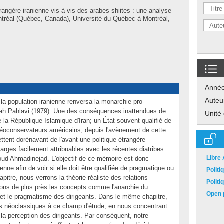
trangère iranienne vis-à-vis des arabes shiites : une analyse
ntréal (Québec, Canada), Université du Québec à Montréal,
Anné
Auteu
 la population iranienne renversa la monarchie pro-
h Pahlavi (1979). Une des conséquences inattendues de
Unité
e la République Islamique d'Iran; un État souvent qualifié de
x néoconservateurs américains, depuis l'avènement de cette
ettent dorénavant de l'avant une politique étrangère
arges facilement attribuables avec les récentes diatribes
Libre
oud Ahmadinejad. L'objectif de ce mémoire est donc
ienne afin de voir si elle doit être qualifiée de pragmatique ou
Polit
pitre, nous verrons la théorie réaliste des relations
Polit
erons de plus près les concepts comme l'anarchie du
Open p
 et le pragmatisme des dirigeants. Dans le même chapitre,
tes néoclassiques à ce champ d'étude, en nous concentrant
e la perception des dirigeants. Par conséquent, notre