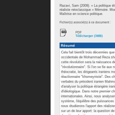
Razavi, Sam
(2009). « La politique é
réaliste néoclassique » Mémoire. Mo
Maîtrise en science politique.
Fichier(s) associé(s) à ce document :
PDF
Télécharger (3MB)
Résumé
Cela fait bientôt trois décennies que
occidentale de Mohammad Reza sha
cette révolution sera la naissance d
"révolutionnaire". Si l'on se fie au
théocratie, les dirigeants iraniens m
réactionnaire "khomeyniste". Des ch
verbales du président iranien Mahm
d'analyser la politique étrangère iran
d'idéologique. Dans notre premier cha
internationales. Ainsi, nous analys
système, l'équilibre des puissances
nous étudierons l'apport des réalis
sur un de leur apport: la question d