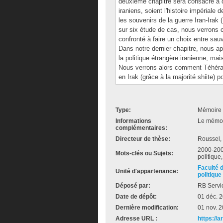
deuxième chapitre sera consacré à q
iraniens, soient l'histoire impériale d
les souvenirs de la guerre Iran-Irak
sur six étude de cas, nous verrons c
confronté à faire un choix entre sauve
Dans notre dernier chapitre, nous a
la politique étrangère iranienne, mais
Nous verrons alors comment Téhéran 
en Irak (grâce à la majorité shiite) 
Type:
Mémoire 
Informations
Le mémoir
complémentaires:
Directeur de thèse:
Roussel,
2000-2009
Mots-clés ou Sujets:
politique,
Faculté 
Unité d'appartenance:
politique
Déposé par:
RB Servi
Date de dépôt:
01 déc. 
Dernière modification:
01 nov. 
Adresse URL :
https://a