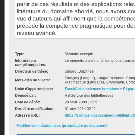
partir de ces résultats et des explications rel
littérature du domaine abordé, nous avons con
vue d'auteurs qui affirment que la compéten
précède la compétence pragmatique pour de
niveau avancé.
Type:
Mémoire accepté
Informations
Le mémoire a été numérisé tel que transmis
complémentaires:
Directeur de thèse:
Simard, Daphnée
Français (Langue), Langue seconde, Com
Mots-clés ou Sujets:
Pragmatique (Langage), Grammaire, Comp
Unité d'appartenance:
Faculté des sciences humaines > Départ
Déposé par:
RB Service des bibliothèques
Date de dépôt:
29 sept. 2009 12:29
Dernière modification:
01 nov. 2014 02:11
Adresse URL :
https://archipel.uqam.ca/secure/id/eprint
Modifier les métadonnées (propriétaire du document)