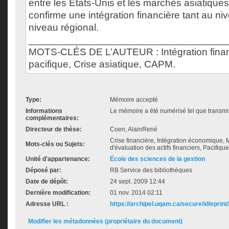
entre les États-Unis et les marchés asiatique
confirme une intégration financière tant au n
niveau régional.
___________________________________
MOTS-CLÉS DE L’AUTEUR : Intégration finan
pacifique, Crise asiatique, CAPM.
Type:
Mémoire accepté
Informations
Le mémoire a été numérisé tel que transmis
complémentaires:
Directeur de thèse:
Coen, AlainRené
Crise financière, Intégration économique, 
Mots-clés ou Sujets:
d'évaluation des actifs financiers, Pacifiqu
Unité d'appartenance:
École des sciences de la gestion
Déposé par:
RB Service des bibliothèques
Date de dépôt:
24 sept. 2009 12:44
Dernière modification:
01 nov. 2014 02:11
Adresse URL :
https://archipel.uqam.ca/secure/id/eprint
Modifier les métadonnées (propriétaire du document)