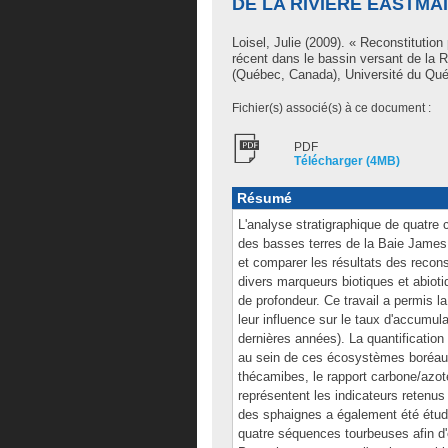
DE LA RIVIÈRE EASTMA
Loisel, Julie
(2009). « Reconstitution 
récent dans le bassin versant de la
(Québec, Canada), Université du Qué
Fichier(s) associé(s) à ce document :
PDF
Télécharger (4MB)
Résumé
L'analyse stratigraphique de quatre 
des basses terres de la Baie James, 
et comparer les résultats des recon
divers marqueurs biotiques et abio
de profondeur. Ce travail a permis l
leur influence sur le taux d'accumul
dernières années). La quantification
au sein de ces écosystèmes boréaux
thécamibes, le rapport carbone/azote
représentent les indicateurs retenu
des sphaignes a également été étudié
quatre séquences tourbeuses afin d'en