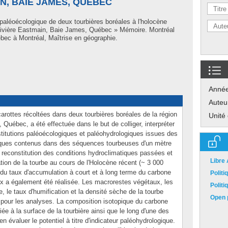
IN, BAIE JAMES, QUÉBEC
paléoécologique de deux tourbières boréales à l'holocène
 Rivière Eastmain, Baie James, Québec » Mémoire. Montréal
bec à Montréal, Maîtrise en géographie.
Anné
Auteu
carottes récoltées dans deux tourbières boréales de la région
Unité
Québec, a été effectuée dans le but de colliger, interpréter
stitutions paléoécologiques et paléohydrologiques issues des
tiques contenus dans des séquences tourbeuses d'un mètre
a reconstitution des conditions hydroclimatiques passées et
Libre
ation de la tourbe au cours de l'Holocène récent (~ 3 000
 du taux d'accumulation à court et à long terme du carbone
Polit
 a également été réalisée. Les macrorestes végétaux, les
Polit
, le taux d'humification et la densité sèche de la tourbe
Open p
s pour les analyses. La composition isotopique du carbone
e à la surface de la tourbière ainsi que le long d'une des
 évaluer le potentiel à titre d'indicateur paléohydrologique.