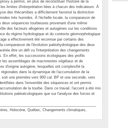
proxy a permis, en plus de reconstituer l'histoire de la
r les limites d'interprétation liées à chacun des indicateurs. À
analyse des thécamibes a difficilement favorisé la distinction
riodes très humides. À l'échelle locale, la comparaison de
 de deux séquences tourbeuses provenant d'une même
 rôle des facteurs allogènes et autogènes sur les conditions
uence du régime hydrologique et du contexte géomorphologique
tage a effectivement été reconnue par certains des
 la comparaison de l'évolution paléohydrologique des deux
 avérée être un défi vu l'interprétation des changements
ts. En effet, les successions écologiques des profils
ur les assemblages de macrorestes végétaux et de
es d'origine autogène, lesquelles ont complexifié la
ns régionales dans la dynamique de l'accumulation de la
 soit une première vers 900 cal. BP et une seconde, vers
dentifiées dans l'ensemble des séquences et ont permis
l'accumulation de la tourbe. Dans ce travail, l'accent a été mis
stitutions paléoécologiques que sur l'analyse des forces et
________________________________________________
res, Holocène, Québec, Changements climatiques,