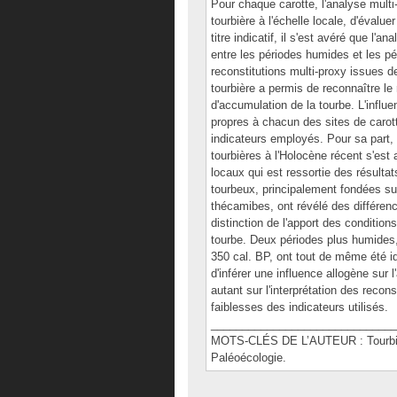
Pour chaque carotte, l'analyse multi-
tourbière à l'échelle locale, d'évalue
titre indicatif, il s'est avéré que l'
entre les périodes humides et les pé
reconstitutions multi-proxy issues
tourbière a permis de reconnaître le
d'accumulation de la tourbe. L'infl
propres à chacun des sites de carot
indicateurs employés. Pour sa part,
tourbières à l'Holocène récent s'est
locaux qui est ressortie des résulta
tourbeux, principalement fondées s
thécamibes, ont révélé des différenc
distinction de l'apport des conditio
tourbe. Deux périodes plus humides,
350 cal. BP, ont tout de même été i
d'inférer une influence allogène sur 
autant sur l'interprétation des recon
faiblesses des indicateurs utilisés.
______________________________
MOTS-CLÉS DE L’AUTEUR : Tourbiè
Paléoécologie.