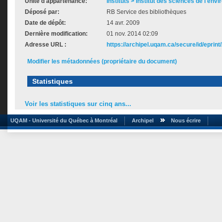
Unité d'appartenance:
Instituts > Institut des sciences de l'env
Déposé par:
RB Service des bibliothèques
Date de dépôt:
14 avr. 2009
Dernière modification:
01 nov. 2014 02:09
Adresse URL :
https://archipel.uqam.ca/secure/id/eprint
Modifier les métadonnées (propriétaire du document)
Statistiques
Voir les statistiques sur cinq ans...
UQAM - Université du Québec à Montréal
Archipel
Nous écrire