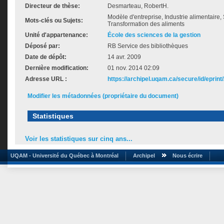
Directeur de thèse:
Desmarteau, RobertH.
Modèle d'entreprise, Industrie alimentaire, 
Mots-clés ou Sujets:
Transformation des aliments
Unité d'appartenance:
École des sciences de la gestion
Déposé par:
RB Service des bibliothèques
Date de dépôt:
14 avr. 2009
Dernière modification:
01 nov. 2014 02:09
Adresse URL :
https://archipel.uqam.ca/secure/id/eprint
Modifier les métadonnées (propriétaire du document)
Statistiques
Voir les statistiques sur cinq ans...
UQAM - Université du Québec à Montréal
Archipel
Nous écrire