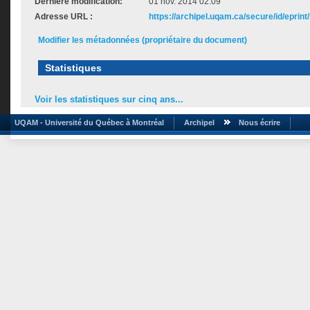
Dernière modification:
01 nov. 2014 02:09
Adresse URL :
https://archipel.uqam.ca/secure/id/eprint
Modifier les métadonnées (propriétaire du document)
Statistiques
Voir les statistiques sur cinq ans...
UQAM - Université du Québec à Montréal
Archipel
Nous écrire