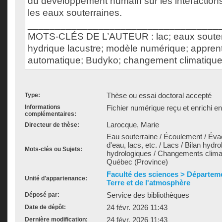
du développement humain sur les interactions 
les eaux souterraines.
___________________________________
MOTS-CLÉS DE L’AUTEUR : lac; eaux souterr
hydrique lacustre; modèle numérique; appren
automatique; Budyko; changement climatiqu
Thèse ou essai doctoral accepté
Type:
Informations
Fichier numérique reçu et enrichi e
complémentaires:
Larocque, Marie
Directeur de thèse:
Eau souterraine / Écoulement / Év
d'eau, lacs, etc. / Lacs / Bilan hydr
Mots-clés ou Sujets:
hydrologiques / Changements climat
Québec (Province)
Faculté des sciences > Départeme
Unité d'appartenance:
Terre et de l'atmosphère
Service des bibliothèques
Déposé par:
24 févr. 2026 11:43
Date de dépôt:
24 févr. 2026 11:43
Dernière modification: