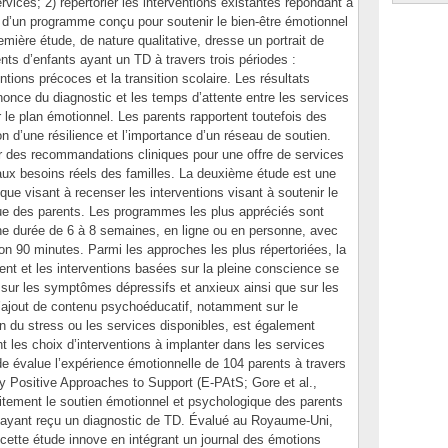
rvices; 2) répertorier les interventions existantes répondant à
s d’un programme conçu pour soutenir le bien-être émotionnel
mière étude, de nature qualitative, dresse un portrait de
nts d’enfants ayant un TD à travers trois périodes :
entions précoces et la transition scolaire. Les résultats
nonce du diagnostic et les temps d’attente entre les services
 le plan émotionnel. Les parents rapportent toutefois des
on d’une résilience et l’importance d’un réseau de soutien.
r des recommandations cliniques pour une offre de services
 aux besoins réels des familles. La deuxième étude est une
fique visant à recenser les interventions visant à soutenir le
ue des parents. Les programmes les plus appréciés sont
ne durée de 6 à 8 semaines, en ligne ou en personne, avec
 90 minutes. Parmi les approches les plus répertoriées, la
ent et les interventions basées sur la pleine conscience se
fs sur les symptômes dépressifs et anxieux ainsi que sur les
L’ajout de contenu psychoéducatif, notamment sur le
n du stress ou les services disponibles, est également
les choix d’interventions à implanter dans les services
de évalue l’expérience émotionnelle de 104 parents à travers
ly Positive Approaches to Support (E-PAtS; Gore et al.,
citement le soutien émotionnel et psychologique des parents
u ayant reçu un diagnostic de TD. Évalué au Royaume-Uni,
cette étude innove en intégrant un journal des émotions