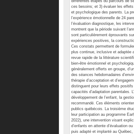
différentes étapes du parcours de se
ces besoins; et 3) évaluer les effet
et psychologique des parents. La pre
l’expérience émotionnelle de 24 pare
l’évaluation diagnostique, les interv
montrent que la période suivant l’an
sont particulièrement éprouvants sur
expériences positives, la constructi
Ces constats permettent de formule
plus continue, inclusive et adaptée
revue rapide de la littérature scienti
bien-être émotionnel et psychologiq
généralement offerts en groupe, d’u
des séances hebdomadaires d’environ
thérapie d’acceptation et d’engagem
distinguent pour leurs effets positi
capacités d’adaptation parentales. 
développement de l’enfant, la gestio
recommandé. Ces éléments orientent 
publics québécois. La troisième étu
leur participation au programme Ear
2022), une intervention visant expli
d’enfants en attente d’évaluation o
puis adapté et implanté au Québec, 