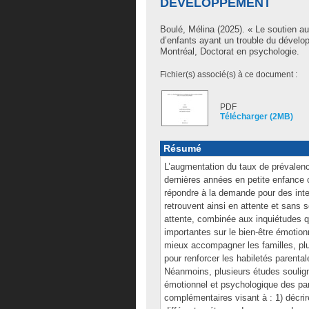
DÉVELOPPEMENT
Boulé, Mélina
(2025). « Le soutien au
d’enfants ayant un trouble du dével
Montréal, Doctorat en psychologie.
Fichier(s) associé(s) à ce document :
PDF
Télécharger (2MB)
Résumé
L’augmentation du taux de prévalen
dernières années en petite enfance c
répondre à la demande pour des inte
retrouvent ainsi en attente et sans 
attente, combinée aux inquiétudes qu
importantes sur le bien-être émotion
mieux accompagner les familles, pl
pour renforcer les habiletés parenta
Néanmoins, plusieurs études souligne
émotionnel et psychologique des pare
complémentaires visant à : 1) décrir