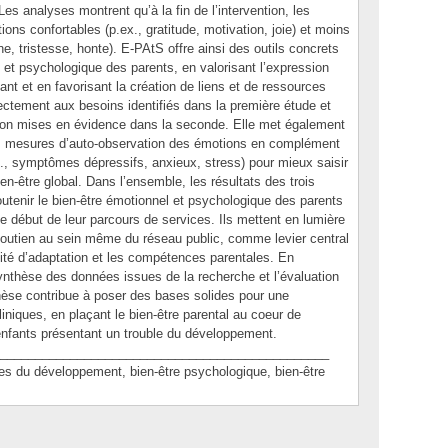
s analyses montrent qu’à la fin de l’intervention, les
ons confortables (p.ex., gratitude, motivation, joie) et moins
e, tristesse, honte). E-PAtS offre ainsi des outils concrets
l et psychologique des parents, en valorisant l’expression
ant et en favorisant la création de liens et de ressources
ectement aux besoins identifiés dans la première étude et
tion mises en évidence dans la seconde. Elle met également
des mesures d’auto-observation des émotions en complément
, symptômes dépressifs, anxieux, stress) pour mieux saisir
ien-être global. Dans l’ensemble, les résultats des trois
utenir le bien-être émotionnel et psychologique des parents
e début de leur parcours de services. Ils mettent en lumière
 soutien au sein même du réseau public, comme levier central
acité d’adaptation et les compétences parentales. En
synthèse des données issues de la recherche et l’évaluation
thèse contribue à poser des bases solides pour une
liniques, en plaçant le bien-être parental au coeur de
’enfants présentant un trouble du développement.
_______________________________________________
du développement, bien-être psychologique, bien-être