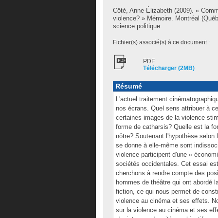
Côté, Anne-Élizabeth
(2009). « Comme
violence? » Mémoire. Montréal (Québ
science politique.
Fichier(s) associé(s) à ce document :
PDF
Télécharger (2MB)
Résumé
L'actuel traitement cinématographiq
nos écrans. Quel sens attribuer à ce
certaines images de la violence stimu
forme de catharsis? Quelle est la fon
nôtre? Soutenant l'hypothèse selon l
se donne à elle-même sont indissoci
violence participent d'une « économi
sociétés occidentales. Cet essai est
cherchons à rendre compte des posi
hommes de théâtre qui ont abordé la 
fiction, ce qui nous permet de constr
violence au cinéma et ses effets. N
sur la violence au cinéma et ses effe