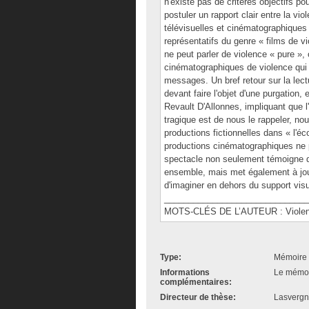
n'existe pas de critères objectifs po
postuler un rapport clair entre la vi
télévisuelles et cinématographiques 
représentatifs du genre « films de v
ne peut parler de violence « pure »
cinématographiques de violence qui 
messages. Un bref retour sur la lect
devant faire l'objet d'une purgation,
Revault D'Allonnes, impliquant que l'
tragique est de nous le rappeler, no
productions fictionnelles dans « l'é
productions cinématographiques ne
spectacle non seulement témoigne de 
ensemble, mais met également à jour
d'imaginer en dehors du support visu
______________________________
MOTS-CLÉS DE L’AUTEUR : Violence,
Type:
Mémoire 
Informations
Le mémoir
complémentaires:
Directeur de thèse:
Lasvergn