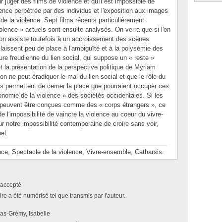
ur juger des films de violence et qu'il est impossible de
olence perpétrée par des individus et l'exposition aux images
de la violence. Sept films récents particulièrement
iolence » actuels sont ensuite analysés. On verra que si l'on
, on assiste toutefois à un accroissement des scènes
laissent peu de place à l'ambiguïté et à la polysémie des
ure freudienne du lien social, qui suppose un « reste »
 et la présentation de la perspective politique de Myriam
on ne peut éradiquer le mal du lien social et que le rôle du
us permettent de cerner la place que pourraient occuper ces
conomie de la violence » des sociétés occidentales. Si les
 peuvent être conçues comme des « corps étrangers », ce
l'impossibilité de vaincre la violence au coeur du vivre-
 notre impossibilité contemporaine de croire sans voir,
el.
________________________________________________
 Spectacle de la violence, Vivre-ensemble, Catharsis.
accepté
e a été numérisé tel que transmis par l'auteur.
as-Grémy, Isabelle