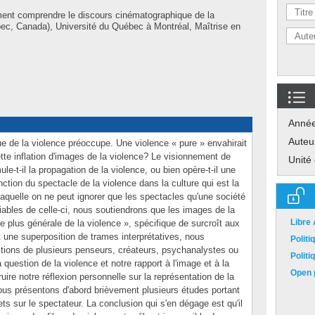
nt comprendre le discours cinématographique de la
ec, Canada), Université du Québec à Montréal, Maîtrise en
Anné
Auteu
ue de la violence préoccupe. Une violence « pure » envahirait
tte inflation d'images de la violence? Le visionnement de
Unité
le-t-il la propagation de la violence, ou bien opère-t-il une
ction du spectacle de la violence dans la culture qui est la
aquelle on ne peut ignorer que les spectacles qu'une société
ables de celle-ci, nous soutiendrons que les images de la
Libre
e plus générale de la violence », spécifique de surcroît aux
 une superposition de trames interprétatives, nous
Polit
tions de plusieurs penseurs, créateurs, psychanalystes ou
Polit
question de la violence et notre rapport à l'image et à la
Open p
uire notre réflexion personnelle sur la représentation de la
ous présentons d'abord brièvement plusieurs études portant
ts sur le spectateur. La conclusion qui s'en dégage est qu'il