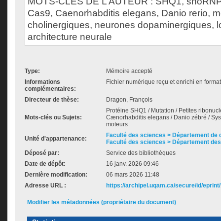
MOTS-CLÉS DE L’AUTEUR : SHQ1, snoRNP
Cas9, Caenorhabditis elegans, Danio rerio, 
cholinergiques, neurones dopaminergiques, l
architecture neurale
Type:
Mémoire accepté
Informations
Fichier numérique reçu et enrichi en forma
complémentaires:
Directeur de thèse:
Dragon, François
Protéine SHQ1 / Mutation / Petites ribonucle
Mots-clés ou Sujets:
Cænorhabditis elegans / Danio zébré / Sy
moteurs
Faculté des sciences > Département de 
Unité d'appartenance:
Faculté des sciences > Département des
Déposé par:
Service des bibliothèques
Date de dépôt:
16 janv. 2026 09:46
Dernière modification:
06 mars 2026 11:48
Adresse URL :
https://archipel.uqam.ca/secure/id/eprint
Modifier les métadonnées (propriétaire du document)