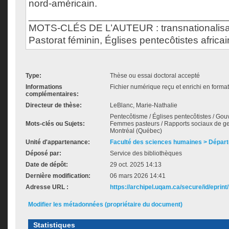
nord-américain.
___________________________________
MOTS-CLÉS DE L’AUTEUR : transnationalisa
Pastorat féminin, Églises pentecôtistes africa
Type:
Thèse ou essai doctoral accepté
Informations
Fichier numérique reçu et enrichi en forma
complémentaires:
Directeur de thèse:
LeBlanc, Marie-Nathalie
Pentecôtisme / Églises pentecôtistes / Go
Mots-clés ou Sujets:
Femmes pasteurs / Rapports sociaux de gen
Montréal (Québec)
Unité d'appartenance:
Faculté des sciences humaines > Départ
Déposé par:
Service des bibliothèques
Date de dépôt:
29 oct. 2025 14:13
Dernière modification:
06 mars 2026 14:41
Adresse URL :
https://archipel.uqam.ca/secure/id/eprint
Modifier les métadonnées (propriétaire du document)
Statistiques