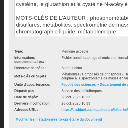
cystéine, le glutathion et la cystéine N-acétylé
___________________________________
MOTS-CLÉS DE L’AUTEUR : phosphométabolit
disulfures, métabolites, spectrométrie de mas
chromatographie liquide, métabolomique
Type:
Mémoire accepté
Informations
Fichier numérique reçu et enrichi en forma
complémentaires:
Directeur de thèse:
Sleno, Lekha
Métabolites / Composés de phosphore / Th
Mots-clés ou Sujets:
couplée à la spectrométrie de masse en t
Unité d'appartenance:
Faculté des sciences > Département de 
Déposé par:
Service des bibliothèques
Date de dépôt:
28 oct. 2025 10:33
Dernière modification:
28 oct. 2025 10:33
Adresse URL :
https://archipel.uqam.ca/secure/id/eprint
Modifier les métadonnées (propriétaire du document)