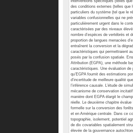
interventions spécifiques (telles q
des conditions externes (telles que
particuliers du système (tel que le 
variables confusionnelles qui ne pré
particulièrement urgent dans le cont
caractérisées par des niveaux élevés 
nombre d’espèces de vertébrés et de 
proportion de langues menacées d’ex
entraînent la conversion et la dégra
caractéristiques qui permettraient a
posés par la confusion spatiale. E
Attribution (EGPA), une méthode ba
caractéristiques. Une évaluation d
qu’EGPA fournit des estimations pon
d’incertitude de meilleure qualité
l’inférence causale. L’étude de simu
mécanisme de conservation incitatif
manière dont EGPA élargit le champ 
réelle. Le deuxième chapitre évalue 
formelle sur la conversion des forêt
et en Amérique centrale. Dans ce c
topographie, isolement, potentiel a
de dix covariables spatialement stru
élevée de la gouvernance autochtone