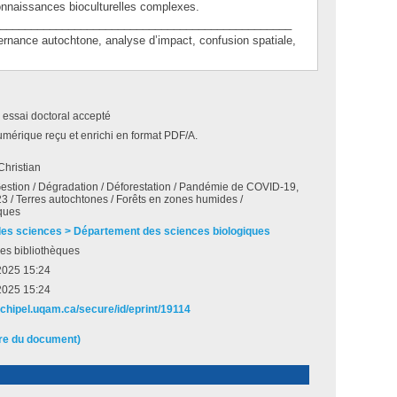
onnaissances bioculturelles complexes.
_______________________________________________
nce autochtone, analyse d’impact, confusion spatiale,
 essai doctoral accepté
umérique reçu et enrichi en format PDF/A.
Christian
 Gestion / Dégradation / Déforestation / Pandémie de COVID-19,
 / Terres autochtones / Forêts en zones humides /
ques
des sciences > Département des sciences biologiques
es bibliothèques
 2025 15:24
 2025 15:24
rchipel.uqam.ca/secure/id/eprint/19114
ire du document)