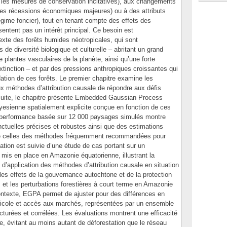
ue les mesures de conservation incitatives), aux changements
 les récessions économiques majeures) ou à des attributs
régime foncier), tout en tenant compte des effets des
sentent pas un intérêt principal. Ce besoin est
exte des forêts humides néotropicales, qui sont
de diversité biologique et culturelle – abritant un grand
plantes vasculaires de la planète, ainsi qu’une forte
tinction – et par des pressions anthropiques croissantes qui
dation de ces forêts. Le premier chapitre examine les
ux méthodes d’attribution causale de répondre aux défis
nsuite, le chapitre présente Embedded Gaussian Process
yesienne spatialement explicite conçue en fonction de ces
e performance basée sur 12 000 paysages simulés montre
ctuelles précises et robustes ainsi que des estimations
 que celles des méthodes fréquemment recommandées pour
lation est suivie d’une étude de cas portant sur un
 mis en place en Amazonie équatorienne, illustrant la
d’application des méthodes d’attribution causale en situation
les effets de la gouvernance autochtone et de la protection
s et les perturbations forestières à court terme en Amazonie
ontexte, EGPA permet de ajuster pour des différences en
gricole et accès aux marchés, représentées par un ensemble
cturées et corrélées. Les évaluations montrent une efficacité
, évitant au moins autant de déforestation que le réseau