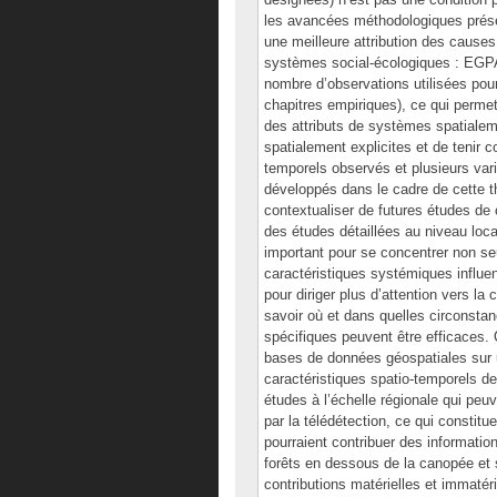
les avancées méthodologiques prése
une meilleure attribution des cause
systèmes social-écologiques : EGPA
nombre d’observations utilisées pour
chapitres empiriques), ce qui perme
des attributs de systèmes spatialem
spatialement explicites et de tenir c
temporels observés et plusieurs var
développés dans le cadre de cette th
contextualiser de futures études de c
des études détaillées au niveau loc
important pour se concentrer non seu
caractéristiques systémiques influe
pour diriger plus d’attention vers la c
savoir où et dans quelles circonsta
spécifiques peuvent être efficaces.
bases de données géospatiales sur u
caractéristiques spatio-temporels de
études à l’échelle régionale qui peuv
par la télédétection, ce qui constitu
pourraient contribuer des informati
forêts en dessous de la canopée et 
contributions matérielles et immatér