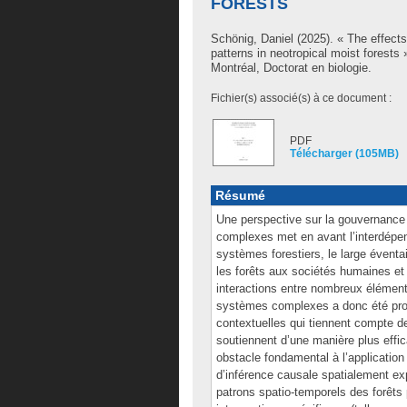
FORESTS
Schönig, Daniel
(2025). « The effect
patterns in neotropical moist forest
Montréal, Doctorat en biologie.
Fichier(s) associé(s) à ce document :
PDF
Télécharger (105MB)
Résumé
Une perspective sur la gouvernance 
complexes met en avant l’interdépe
systèmes forestiers, le large éventai
les forêts aux sociétés humaines et 
interactions entre nombreux élément
systèmes complexes a donc été pr
contextuelles qui tiennent compte de
soutiennent d’une manière plus effic
obstacle fondamental à l’applicati
d’inférence causale spatialement ex
patrons spatio-temporels des forêts 