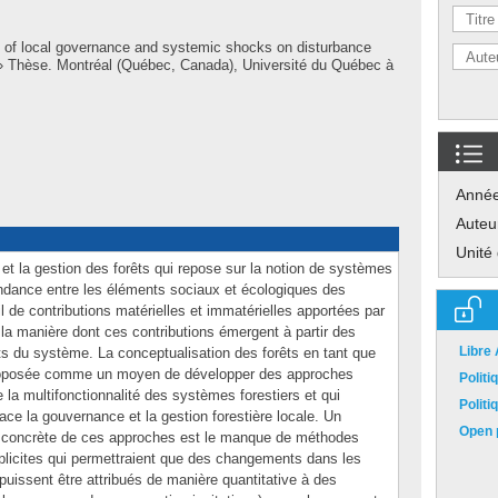
s of local governance and systemic shocks on disturbance
s » Thèse. Montréal (Québec, Canada), Université du Québec à
Anné
Auteu
Unité
et la gestion des forêts qui repose sur la notion de systèmes
ndance entre les éléments sociaux et écologiques des
l de contributions matérielles et immatérielles apportées par
la manière dont ces contributions émergent à partir des
Libre
s du système. La conceptualisation des forêts en tant que
oposée comme un moyen de développer des approches
Polit
 la multifonctionnalité des systèmes forestiers et qui
Polit
ace la gouvernance et la gestion forestière locale. Un
Open p
on concrète de ces approches est le manque de méthodes
plicites qui permettraient que des changements dans les
puissent être attribués de manière quantitative à des