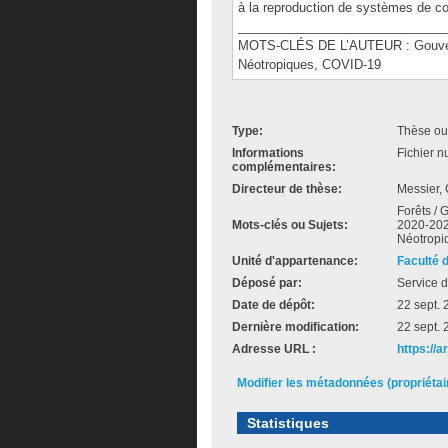
à la reproduction de systèmes de c
______________________________
MOTS-CLÉS DE L’AUTEUR : Gouverna
Néotropiques, COVID-19
Type:
Thèse ou
Informations
Fichier n
complémentaires:
Directeur de thèse:
Messier, 
Forêts /
Mots-clés ou Sujets:
2020-2023
Néotropi
Unité d'appartenance:
Faculté 
Déposé par:
Service d
Date de dépôt:
22 sept.
Dernière modification:
22 sept.
Adresse URL :
https://a
Modifier les métadonnées (propriéta
Statistiques