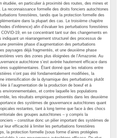
 étudiée, en particulier à proximité des routes, des mines et
. La reconnaissance formelle des droits fonciers autochtones
turbations forestières, tandis que la protection formelle des
plémentaire dans la plupart des cas. Le troisième chapitre
odes d’inférence) afin d’évaluer les perturbations forestières
e COVID-19, en se concentrant tant sur des changements en
 indiquant un réarrangement structurel des processus de
t une première phase d’augmentation des perturbations
des paysages déjà fragmentés, et une deuxième phase
orestières vers des zones plus éloignées de l’Amazonie. Au
ouvernance autochtone s’est avérée hautement efficace dans
tières supplémentaires. Étant donné que les relations entre
restières n’ont pas été fondamentalement modifiées, la
 intensification de la dynamique des perturbations plutôt
liée à l’augmentation de la production de boeuf et à
s environnementales, et contre laquelle les populations
emble, les résultats empiriques présentés dans les deuxième
l’importance des systèmes de gouvernance autochtones quant
tropicales restantes, tant à long terme que face à des chocs
rritoriale des groupes autochtones – y compris la
fonciers – constitue donc un pilier important des systèmes de
 leur efficacité à limiter les perturbations forestières
s, la protection formelle (sous forme d’aires protégées
préalable à une gouvernance autochtone efficace. De plus,