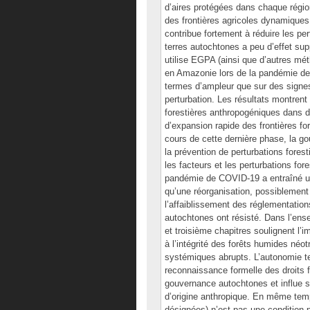
d’aires protégées dans chaque région
des frontières agricoles dynamiques
contribue fortement à réduire les per
terres autochtones a peu d’effet sup
utilise EGPA (ainsi que d’autres méth
en Amazonie lors de la pandémie d
termes d’ampleur que sur des signes
perturbation. Les résultats montren
forestières anthropogéniques dans 
d’expansion rapide des frontières f
cours de cette dernière phase, la g
la prévention de perturbations fores
les facteurs et les perturbations fo
pandémie de COVID-19 a entraîné une
qu’une réorganisation, possiblement 
l’affaiblissement des réglementation
autochtones ont résisté. Dans l’ens
et troisième chapitres soulignent 
à l’intégrité des forêts humides néo
systémiques abrupts. L’autonomie te
reconnaissance formelle des droits 
gouvernance autochtones et influe sur
d’origine anthropique. En même temp
désignées) n’est pas une condition 