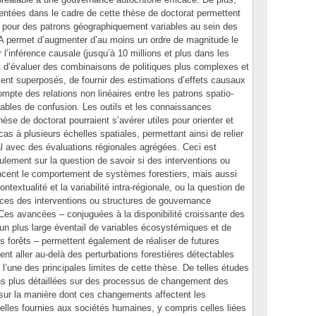
ntées dans le cadre de cette thèse de doctorat permettent
s pour des patrons géographiquement variables au sein des
 permet d’augmenter d’au moins un ordre de magnitude le
 l’inférence causale (jusqu’à 10 millions et plus dans les
t d’évaluer des combinaisons de politiques plus complexes et
ent superposés, de fournir des estimations d’effets causaux
ompte des relations non linéaires entre les patrons spatio-
iables de confusion. Les outils et les connaissances
èse de doctorat pourraient s’avérer utiles pour orienter et
as à plusieurs échelles spatiales, permettant ainsi de relier
al avec des évaluations régionales agrégées. Ceci est
lement sur la question de savoir si des interventions ou
ncent le comportement de systèmes forestiers, mais aussi
ontextualité et la variabilité intra-régionale, ou la question de
nces des interventions ou structures de gouvernance
 Ces avancées – conjuguées à la disponibilité croissante des
n plus large éventail de variables écosystémiques et de
s forêts – permettent également de réaliser de futures
ent aller au-delà des perturbations forestières détectables
e l’une des principales limites de cette thèse. De telles études
ons plus détaillées sur des processus de changement des
sur la manière dont ces changements affectent les
ielles fournies aux sociétés humaines, y compris celles liées