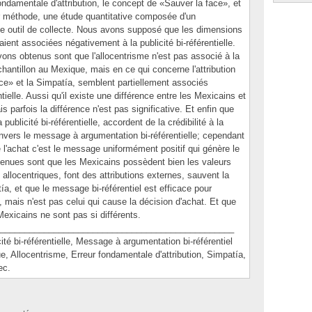
 fondamentale d'attribution, le concept de «Sauver la face», et
r méthode, une étude quantitative composée d'un
e outil de collecte. Nous avons supposé que les dimensions
taient associées négativement à la publicité bi-référentielle.
ons obtenus sont que l'allocentrisme n'est pas associé à la
 échantillon au Mexique, mais en ce qui concerne l'attribution
ace» et la Simpatía, semblent partiellement associés
tielle. Aussi qu'il existe une différence entre les Mexicains et
 parfois la différence n'est pas significative. Et enfin que
publicité bi-référentielle, accordent de la crédibilité à la
envers le message à argumentation bi-référentielle; cependant
ne l'achat c'est le message uniformément positif qui génère le
btenues sont que les Mexicains possèdent bien les valeurs
t allocentriques, font des attributions externes, sauvent la
ía, et que le message bi-référentiel est efficace pour
, mais n'est pas celui qui cause la décision d'achat. Et que
exicains ne sont pas si différents.
________________________________________________
bi-référentielle, Message à argumentation bi-référentiel
, Allocentrisme, Erreur fondamentale d'attribution, Simpatía,
ec.