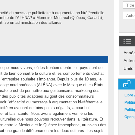
cacité du message publicitaire à argumentation biréférentielle
membre de l'ALENA? » Mémoire. Montréal (Québec, Canada),
rise en administration des affaires.
Anné
Auteu
uel nous vivons, où les frontières entre les pays sont de
Unité
ant de bien connaître la culture et les comportements d'achat
'entreprise souhaite s'implanter. Depuis plus de 10 ans, le
hange nord-américain (ALÉNA) avec le Mexique et les États-
oratoire est de permettre aux gestionnaires marketing des
Libre
r des publicités adaptées au goût des consommateurs
oir l'efficacité du message à argumentation bi-référentielle
Polit
cité en avouant certains points négatifs, a pour but
Polit
ce, et la sincérité. Nous avons également vérifié si les
Open p
lturelles que nous pouvons retrouver dans la littérature. Et,
n entre le Mexique et le Québec francophone, au niveau des
stait une grande différence entre les deux cultures. Les sujets