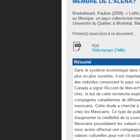
MEMBRE DE L'ALENA?
Breduillieard, Pauline
(2009). « L'effi
au Mexique, un pays collectiviste 
Université du Québec à Montréal, Maît
Fichier(s) associé(s) à ce document :
PDF
Télécharger (7MB)
Résumé
Dans le système économique dans leq
plus en plus ouvertes, il est import
des individus composant le pays où l
Canada a signé l'Accord de libre-éc
Unis, le but de cette recherche expl
compagnies canadiennes de diffuse
mexicains. Cette étude a cherché à v
chez les Mexicains. Ce type de publi
d'augmenter la crédibilité de la sour
Mexicains possédaient les valeurs cu
nous avons effectué une comparaiso
valeurs culturelles pour voir s'il exi