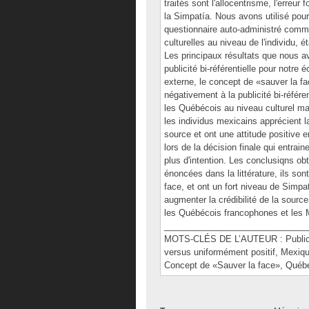
traités sont l'allocentrisme, l'erreur
la Simpatía. Nous avons utilisé pou
questionnaire auto-administré comm
culturelles au niveau de l'individu, é
Les principaux résultats que nous av
publicité bi-référentielle pour notre
externe, le concept de «sauver la f
négativement à la publicité bi-référen
les Québécois au niveau culturel mais
les individus mexicains apprécient la 
source et ont une attitude positive 
lors de la décision finale qui entrai
plus d'intention. Les conclusiqns o
énoncées dans la littérature, ils son
face, et ont un fort niveau de Simpat
augmenter la crédibilité de la source
les Québécois francophones et les M
______________________________
MOTS-CLÉS DE L’AUTEUR : Publicité 
versus uniformément positif, Mexique
Concept de «Sauver la face», Québ