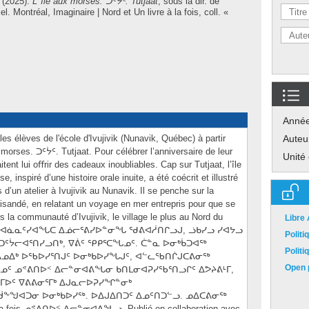
(2025).
L’ île aux morses. ᑐᑦᔮᑦ. Tutjaat
, sous la dir. de
el
.
Montréal, Imaginaire | Nord et Un livre à la fois, coll. «
Anné
es élèves de l'école d'Ivujivik (Nunavik, Québec) à partir
Auteu
aux morses. ᑐᑦᔮᑦ. Tutjaat. Pour célébrer l’anniversaire de leur
Unité
ent lui oﬀrir des cadeaux inoubliables. Cap sur Tutjaat, l’île
, inspiré d’une histoire orale inuite, a été coécrit et illustré
s d’un atelier à Ivujivik au Nunavik. Il se penche sur la
aisandé, en relatant un voyage en mer entrepris pour que se
ns la communauté d’Ivujivik, le village le plus au Nord du
Libre
uktitut. ᐊᓈᓇᑦᓯᐊᖓᑕ ᐃᓅᓕᕐᕕᓯᐅᓐᓂᖓ ᖁᕕᐊᓲᑎᒋᓗᒍ, ᓘᑲᓯᓗ ᓯᐊᔭᓗ
Polit
ᑐᑦᔮᓕᐊᕐᑎᓯᓗᑎᒃ, ᐁᕖᑦ ᕿᑭᕐᑕᖓᓄᑦ. ᑖᓐᓇ ᐅᓂᒃᑳᑐᐊᖅ
Polit
ᓄᐃᒃ ᐅᖃᐅᓯᕐᑎᒍᑦ ᐅᓂᒃᑲᐅᓯᖓᒍᑦ, ᐊᓪᓚᖃᑎᒌᒍᑕᕕᓂᖅ
Open p
ᑦ ᓄᕝᕕᑎᐅᑉ ᐃᓕᓐᓂᐊᕕᖓᓂ ᑲᑎᒪᓂᐊᕈᓯᖃᕐᑎᓗᒋᑦ ᐃᕗᔨᕕᒻᒥ,
ᒻᒥᐅᑦ ᐁᕕᕕᓂᕐᒥᒃ ᐃᒍᓇᓕᐅᕈᓯᖏᓐᓂᒃ
ᖕᖑᐊᑐᓂ ᐅᓂᒃᑲᐅᓯᖅ. ᐅᐃᒍᐃᑎᑐᑦ ᐃᓄᑦᑎᑐᓪᓗ. ᓄᐃᑕᕕᓂᖅ
 fois ᓄᕝᕕᑎᐅᑉ ᐃᓕᓐᓂᐊᕕᖓᓗ. Publié en collaboration avec