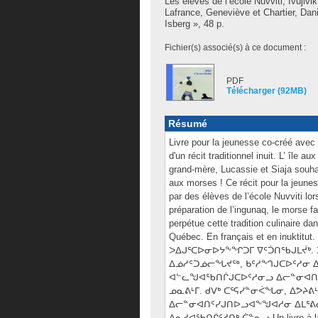
Les élèves de l’école Nuvviti, Ivujivik
Lafrance, Geneviève
et
Chartier, Dani
Isberg », 48 p.
Fichier(s) associé(s) à ce document :
PDF
Télécharger (92MB)
Résumé
Livre pour la jeunesse co-créé avec l
d'un récit traditionnel inuit. L’ île 
grand-mère, Lucassie et Siaja souhait
aux morses ! Ce récit pour la jeunesse
par des élèves de l’école Nuvviti lor
préparation de l’ingunaq, le morse f
perpétue cette tradition culinaire da
Québec. En français et en in
ᐳᐃᒍᕐᑕᐅᓂᐅᔭᖕᖏᑐᒥ ᐁᑦᑑᑎᖃᒍᒪᔫᒃ. 
ᐃᓅᓱᑦᑐᓅᓕᖓᔪᖅ, ᑲᑦᓱᙰᒍᑕᐅᑦᓱᓂ ᐃ
ᐊᓪᓚᖑᐊᖃᑎᒌᒍᑕᐅᑦᓱᓂᓗ ᐃᓕᓐᓂᐊᑎᓄ
ᓄᓇᕕᒻᒥ. ᑯᐯᒃ ᑕᕐᕋᓯᓐᓂᐹᖓᓂ, ᐃᕗᔨᕕ
ᐃᓕᓐᓂᐊᑎᑦᓯᒍᑎᐅᓗᐊᖕᖑᐊᓱᓂ ᐃᒪᕐᕕᑰ
ᐱᓇᓱᐊᖃᑎᒌᑦᓱᑎᒃ ᑖᓐᓇᓗ Un livre à la