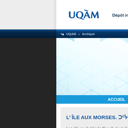
UQAM
Archipel
ACCUEIL
L’ ÎLE AUX MORSES. ᑐᑦᔮ