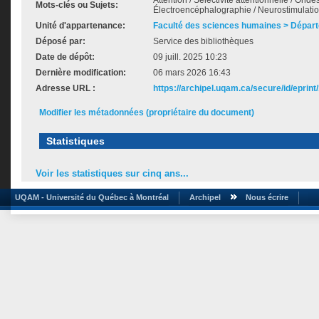
Attention / Sélectivité attentionnelle / Ondes
Mots-clés ou Sujets:
Électroencéphalographie / Neurostimulati
Unité d'appartenance:
Faculté des sciences humaines > Dépar
Déposé par:
Service des bibliothèques
Date de dépôt:
09 juill. 2025 10:23
Dernière modification:
06 mars 2026 16:43
Adresse URL :
https://archipel.uqam.ca/secure/id/eprint
Modifier les métadonnées (propriétaire du document)
Statistiques
Voir les statistiques sur cinq ans...
UQAM - Université du Québec à Montréal
Archipel
Nous écrire