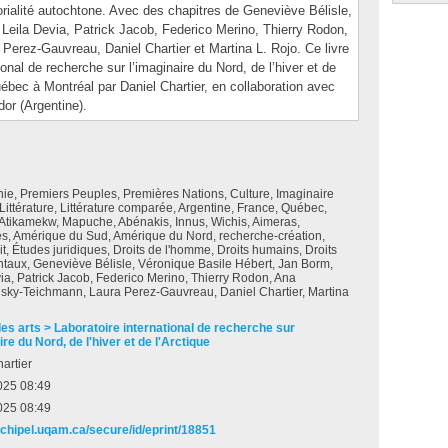
itorialité autochtone. Avec des chapitres de Geneviève Bélisle,
Leila Devia, Patrick Jacob, Federico Merino, Thierry Rodon,
erez-Gauvreau, Daniel Chartier et Martina L. Rojo. Ce livre
ional de recherche sur l’imaginaire du Nord, de l’hiver et de
Québec à Montréal par Daniel Chartier, en collaboration avec
or (Argentine).
ie, Premiers Peuples, Premières Nations, Culture, Imaginaire
Littérature, Littérature comparée, Argentine, France, Québec,
Atikamekw, Mapuche, Abénakis, Innus, Wichis, Aimeras,
s, Amérique du Sud, Amérique du Nord, recherche-création,
oit, Études juridiques, Droits de l'homme, Droits humains, Droits
taux, Geneviève Bélisle, Véronique Basile Hébert, Jan Borm,
ia, Patrick Jacob, Federico Merino, Thierry Rodon, Ana
sky-Teichmann, Laura Perez-Gauvreau, Daniel Chartier, Martina
des arts > Laboratoire international de recherche sur
ire du Nord, de l'hiver et de l'Arctique
artier
025 08:49
025 08:49
archipel.uqam.ca/secure/id/eprint/18851