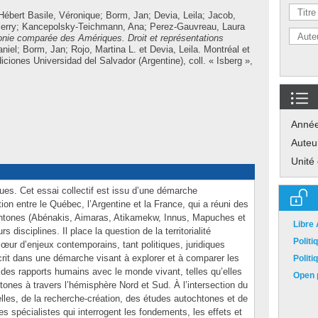
Hébert Basile, Véronique
;
Borm, Jan
;
Devia, Leila
;
Jacob,
erry
;
Kancepolsky-Teichmann, Ana
;
Perez-Gauvreau, Laura
onie comparée des Amériques. Droit et représentations
aniel
;
Borm, Jan
;
Rojo, Martina L.
et
Devia, Leila
.
Montréal et
iciones Universidad del Salvador (Argentine), coll. « Isberg »,
Anné
Auteu
Unité
ues. Cet essai collectif est issu d’une démarche
ation entre le Québec, l’Argentine et la France, qui a réuni des
htones (Abénakis, Aimaras, Atikamekw, Innus, Mapuches et
Libre
 disciplines. Il place la question de la territorialité
Polit
ur d’enjeux contemporains, tant politiques, juridiques
crit dans une démarche visant à explorer et à comparer les
Polit
t des rapports humains avec le monde vivant, telles qu’elles
Open p
ones à travers l’hémisphère Nord et Sud. À l’intersection du
urelles, de la recherche-création, des études autochtones et de
des spécialistes qui interrogent les fondements, les effets et