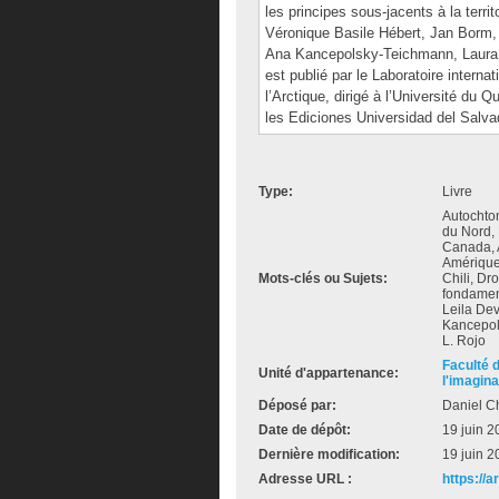
les principes sous-jacents à la terr
Véronique Basile Hébert, Jan Borm, 
Ana Kancepolsky-Teichmann, Laura P
est publié par le Laboratoire internat
l’Arctique, dirigé à l’Université du 
les Ediciones Universidad del Salvad
Type:
Livre
Autochton
du Nord, 
Canada, 
Amérique
Mots-clés ou Sujets:
Chili, Dr
fondamen
Leila Dev
Kancepol
L. Rojo
Faculté 
Unité d'appartenance:
l'imagina
Déposé par:
Daniel Ch
Date de dépôt:
19 juin 2
Dernière modification:
19 juin 2
Adresse URL :
https://