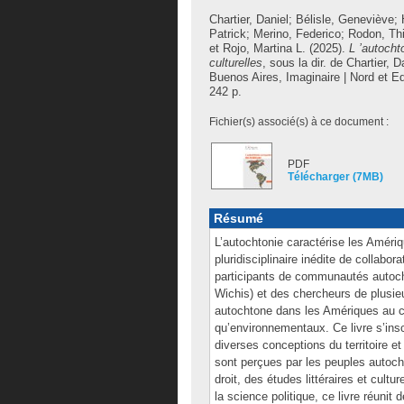
Chartier, Daniel
;
Bélisle, Geneviève
;
Patrick
;
Merino, Federico
;
Rodon, Thi
et
Rojo, Martina L.
(2025).
L ’autocht
culturelles
, sous la dir. de
Chartier, D
Buenos Aires, Imaginaire | Nord et Ed
242 p.
Fichier(s) associé(s) à ce document :
PDF
Télécharger (7MB)
Résumé
L’autochtonie caractérise les Amériq
pluridisciplinaire inédite de collabor
participants de communautés autoc
Wichis) et des chercheurs de plusieurs
autochtone dans les Amériques au cœ
qu’environnementaux. Ce livre s’ins
diverses conceptions du territoire e
sont perçues par les peuples autocht
droit, des études littéraires et cult
la science politique, ce livre réunit 