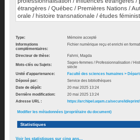
professionnalisation / influences étrangères /
étrangères / Québec / Premières Nations / Aut
orale / histoire transnationale / études féminis
Type:
Mémoire accepté
Informations
Fichier numérique reçu et enrichi en forma
complémentaires:
Directeur de thèse:
Fahrni, Magda
Sages-femmes / Professionnalisation / Histo
Mots-clés ou Sujets:
siècle
Unité d'appartenance:
Faculté des sciences humaines > Départ
Déposé par:
Service des bibliothèques
Date de dépôt:
20 mai 2025 13:24
Dernière modification:
20 mai 2025 13:24
Adresse URL :
https://archipel.uqam.ca/secure/id/eprint
Modifier les métadonnées (propriétaire du document)
Statistiques
Voir les statistiques sur cinq ans...