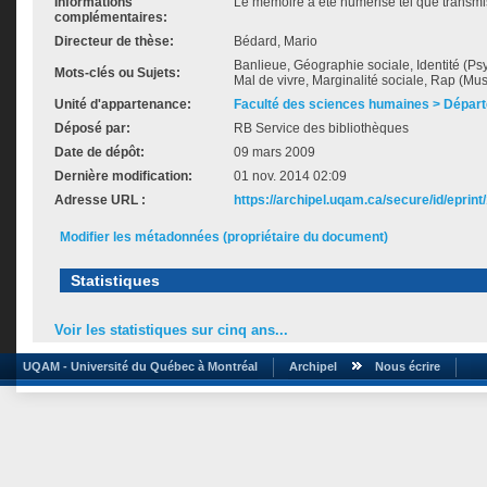
Informations
Le mémoire a été numérisé tel que transmis
complémentaires:
Directeur de thèse:
Bédard, Mario
Banlieue, Géographie sociale, Identité (Ps
Mots-clés ou Sujets:
Mal de vivre, Marginalité sociale, Rap (Mu
Unité d'appartenance:
Faculté des sciences humaines > Dépar
Déposé par:
RB Service des bibliothèques
Date de dépôt:
09 mars 2009
Dernière modification:
01 nov. 2014 02:09
Adresse URL :
https://archipel.uqam.ca/secure/id/eprint
Modifier les métadonnées (propriétaire du document)
Statistiques
Voir les statistiques sur cinq ans...
UQAM - Université du Québec à Montréal
Archipel
Nous écrire