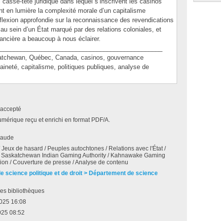
l casse-tête juridique dans lequel s’inscrivent les casinos
t en lumière la complexité morale d’un capitalisme
réflexion approfondie sur la reconnaissance des revendications
au sein d’un État marqué par des relations coloniales, et
ancière a beaucoup à nous éclairer.
_______________________________________________
hewan, Québec, Canada, casinos, gouvernance
ineté, capitalisme, politiques publiques, analyse de
accepté
umérique reçu et enrichi en format PDF/A.
Maude
 Jeux de hasard / Peuples autochtones / Relations avec l'État /
 Saskatchewan Indian Gaming Authority / Kahnawake Gaming
on / Couverture de presse / Analyse de contenu
de science politique et de droit > Département de science
es bibliothèques
2025 16:08
025 08:52