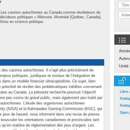
S
 Les casinos autochtones au Canada comme révélateurs de
 décideurs politiques » Mémoire. Montréal (Québec, Canada),
trise en science politique.
Anné
Auteu
Unité
t des casinos autochtones. Il s’agit plus précisément de
jeux politiques, juridiques et moraux de l’intégration de
ans un modèle financier ultracapitaliste. Ce sujet, bien
e potentiel de révéler des problématiques inédites concernant
Libre
niales au Canada. La présente recherche poursuit l’objectif
ne peu connu du grand public, mais également peu traité par
Polit
 autochtones. L’étude des organismes autochtones
Polit
rity (SIGA) et la Kahnawake Gaming Commission (KGC), qui
Open p
des jeux de hasard, nous informent dans une revue de presse
r bousculer les orientations canadiennes et provinciales tant
s qu’en matière de réglementation des jeux d’argent. Les