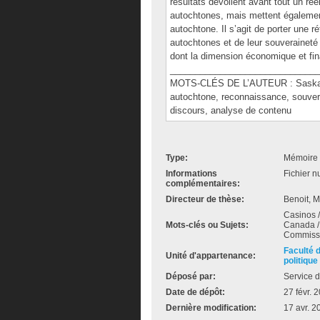
résultats dévoilent avant tout un rée
autochtones, mais mettent égalemen
autochtone. Il s’agit de porter une 
autochtones et de leur souveraineté 
dont la dimension économique et fin
______________________________
MOTS-CLÉS DE L’AUTEUR : Saskatc
autochtone, reconnaissance, souvera
discours, analyse de contenu
Type:
Mémoire 
Informations
Fichier n
complémentaires:
Directeur de thèse:
Benoit, 
Casinos /
Mots-clés ou Sujets:
Canada /
Commissi
Faculté 
Unité d'appartenance:
politique
Déposé par:
Service d
Date de dépôt:
27 févr. 
Dernière modification:
17 avr. 2