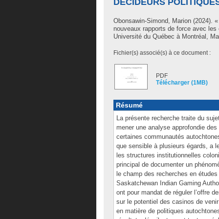
DÉCIDEURS POLITIQUE
Obonsawin-Simond, Marion
(2024). «
nouveaux rapports de force avec les
Université du Québec à Montréal, Maî
Fichier(s) associé(s) à ce document :
PDF
Télécharger (1MB)
Résumé
La présente recherche traite du suje
mener une analyse approfondie des en
certaines communautés autochtones d
que sensible à plusieurs égards, a l
les structures institutionnelles colo
principal de documenter un phénomè
le champ des recherches en études
Saskatchewan Indian Gaming Autho
ont pour mandat de réguler l’offre 
sur le potentiel des casinos de veni
en matière de politiques autochtone