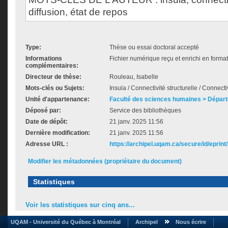
diffusion, état de repos
Type:
Thèse ou essai doctoral accepté
Informations
Fichier numérique reçu et enrichi en forma
complémentaires:
Directeur de thèse:
Rouleau, Isabelle
Mots-clés ou Sujets:
Insula / Connectivité structurelle / Connecti
Unité d'appartenance:
Faculté des sciences humaines > Dépar
Déposé par:
Service des bibliothèques
Date de dépôt:
21 janv. 2025 11:56
Dernière modification:
21 janv. 2025 11:56
Adresse URL :
https://archipel.uqam.ca/secure/id/eprint
Modifier les métadonnées (propriétaire du document)
Statistiques
Voir les statistiques sur cinq ans...
UQAM - Université du Québec à Montréal
Archipel
Nous écrire