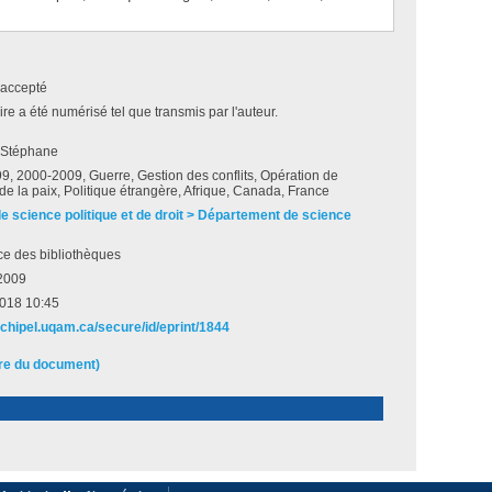
accepté
e a été numérisé tel que transmis par l'auteur.
 Stéphane
, 2000-2009, Guerre, Gestion des conflits, Opération de
de la paix, Politique étrangère, Afrique, Canada, France
de science politique et de droit > Département de science
ce des bibliothèques
2009
2018 10:45
rchipel.uqam.ca/secure/id/eprint/1844
ire du document)