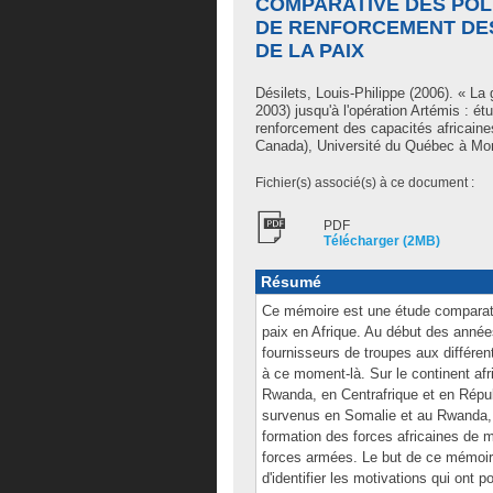
COMPARATIVE DES POL
DE RENFORCEMENT DES
DE LA PAIX
Désilets, Louis-Philippe
(2006). « La 
2003) jusqu'à l'opération Artémis : é
renforcement des capacités africaine
Canada), Université du Québec à Mont
Fichier(s) associé(s) à ce document :
PDF
Télécharger (2MB)
Résumé
Ce mémoire est une étude comparativ
paix en Afrique. Au début des année
fournisseurs de troupes aux différen
à ce moment-là. Sur le continent afr
Rwanda, en Centrafrique et en Répu
survenus en Somalie et au Rwanda, l
formation des forces africaines de m
forces armées. Le but de ce mémoire
d'identifier les motivations qui ont 