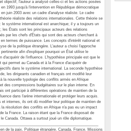
et objectif, l'auteur a analysé celles-ci et les actions posées
 en 1993 jusqu'à l'intervention en République démocratique
e en juin 2003 avec un cadre d'analyse réaliste. Le cadre
 théorie réaliste des relations internationales. Cette théorie se
 le système international est anarchique; il y a toujours un
; les États sont les principaux acteurs des relations
rnés par les chefs d'États qui sont des acteurs cherchant à
ni en termes de puissance. Les concepts d'intérêt national et
se de la politique étrangère. L'auteur a choisi l'approche
t pertinente afin d'expliquer pourquoi un État utilise le
'acquérir de l'influence. L'hypothèse principale est que le
t qui permet au Canada et à la France d'acquérir de
objectifs dans le système international. La seconde hypothèse
ide, les dirigeants canadien et français ont modifié leur
e à la nouvelle typologie des conflits armés en Afrique
 et des compressions budgétaires sur le plan interne. En
 ont participé à différentes opérations de maintien de la
nfluence dans l'arène internationale et protéger leurs acquis.
et internes, ils ont dû modifier leur politique de maintien de
 la résolution des conflits en Afrique n'a pas eu un impact
 de la France. La raison étant que la France disposait de
le Canada. Ottawa a surtout joué un rôle diplomatique.
________________________________________________
de la paix, Politique étrangère, Canada, France, Missions