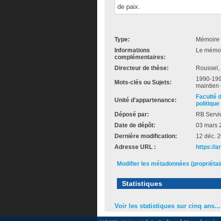
de paix.
Type:
Mémoire 
Informations
Le mémoir
complémentaires:
Directeur de thèse:
Roussel,
1990-1999
Mots-clés ou Sujets:
maintien 
Faculté 
Unité d'appartenance:
politique
Déposé par:
RB Servi
Date de dépôt:
03 mars 
Dernière modification:
12 déc. 
Adresse URL :
https://a
Modifier les métadonnées (propriéta
Statistiques
Voir les statistiques sur cinq ans...