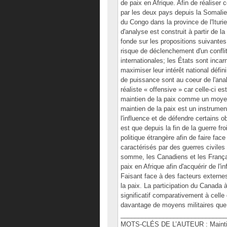
de paix en Afrique. Afin de réaliser c
par les deux pays depuis la Somalie
du Congo dans la province de l'Ituri
d'analyse est construit à partir de la
fonde sur les propositions suivantes:
risque de déclenchement d'un conflit
internationales; les États sont inca
maximiser leur intérêt national défi
de puissance sont au coeur de l'analy
réaliste « offensive » car celle-ci es
maintien de la paix comme un moyen d
maintien de la paix est un instrumen
l'influence et de défendre certains 
est que depuis la fin de la guerre fro
politique étrangère afin de faire fac
caractérisés par des guerres civiles
somme, les Canadiens et les Français
paix en Afrique afin d'acquérir de l'i
Faisant face à des facteurs externes 
la paix. La participation du Canada à
significatif comparativement à celle
davantage de moyens militaires que 
______________________________
MOTS-CLÉS DE L’AUTEUR : Maintien 