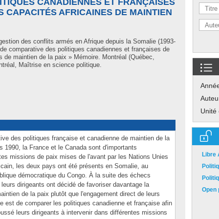
ITIQUES CANADIENNES ET FRANÇAISES
 CAPACITÉS AFRICAINES DE MAINTIEN
gestion des conflits armés en Afrique depuis la Somalie (1993-
tude comparative des politiques canadiennes et françaises de
s de maintien de la paix » Mémoire. Montréal (Québec,
réal, Maîtrise en science politique.
Anné
Auteu
Unité
e des politiques française et canadienne de maintien de la
s 1990, la France et le Canada sont d'importants
Libre
tes missions de paix mises de l'avant par les Nations Unies
icain, les deux pays ont été présents en Somalie, au
Polit
blique démocratique du Congo. À la suite des échecs
Polit
eurs dirigeants ont décidé de favoriser davantage la
Open p
aintien de la paix plutôt que l'engagement direct de leurs
 est de comparer les politiques canadienne et française afin
poussé leurs dirigeants à intervenir dans différentes missions