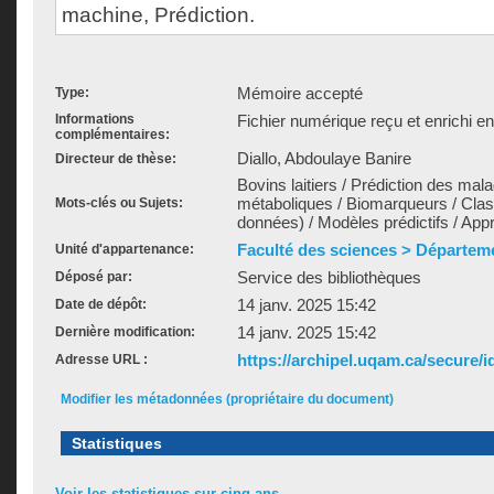
machine, Prédiction.
Mémoire accepté
Type:
Informations
Fichier numérique reçu et enrichi e
complémentaires:
Diallo, Abdoulaye Banire
Directeur de thèse:
Bovins laitiers / Prédiction des mal
métaboliques / Biomarqueurs / Class
Mots-clés ou Sujets:
données) / Modèles prédictifs / A
Faculté des sciences > Départem
Unité d'appartenance:
Service des bibliothèques
Déposé par:
14 janv. 2025 15:42
Date de dépôt:
14 janv. 2025 15:42
Dernière modification:
https://archipel.uqam.ca/secure/i
Adresse URL :
Modifier les métadonnées (propriétaire du document)
Statistiques
Voir les statistiques sur cinq ans...